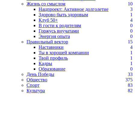
Жизнь со смыслом
10
Нацпроект: Активное долголетие
3
Здорово быть здоровым
1
Клуб 50+
4
В гости к родителям
0
Горжусь внучатами
0
Энергия опыта
0
Правильный вектор
15
Наставники
4
Ты в хорошей компании
1
Твой профиль
1
Кадры
1
Образование
0
День Победы
33
Общество
375
Спорт
83
Культура
82