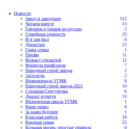
Новости
Завод и заводчане
512
Читаем вместе
13
Говорим и пишем по-русски
2
Семейные ценности
35
И я там был
6
Династии
15
Глава семьи
1
Профи
11
Возраст открытий
11
Формула профсоюза
7
Народный герой завода
2
Автоледи
2
Инженериада УГМК
8
Народный герой завода-2021
10
Стальная Снегурочка
6
Диалог культур
33
Инженерная школа УГМК
1
Ваше право
8
За нами будущее
1
Классная работа
18
Крепкая семья
22
Большая жизнь: простые правила
0