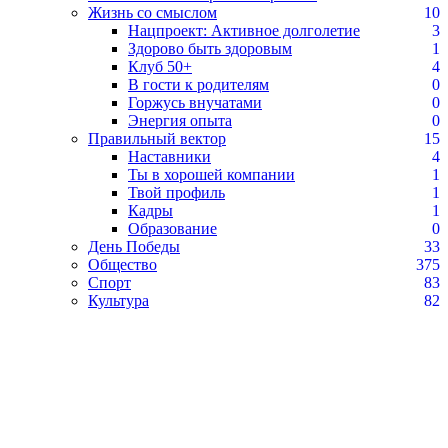
Жизнь со смыслом
10
Нацпроект: Активное долголетие
3
Здорово быть здоровым
1
Клуб 50+
4
В гости к родителям
0
Горжусь внучатами
0
Энергия опыта
0
Правильный вектор
15
Наставники
4
Ты в хорошей компании
1
Твой профиль
1
Кадры
1
Образование
0
День Победы
33
Общество
375
Спорт
83
Культура
82