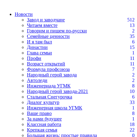
Новости
Завод и заводчане
512
Читаем вместе
13
Говорим и пишем по-русски
2
Семейные ценности
35
И я там был
6
Династии
15
Глава семьи
1
Профи
11
Возраст открытий
11
Формула профсоюза
7
Народный герой завода
2
Автоледи
2
Инженериада УГМК
8
Народный герой завода-2021
10
Стальная Снегурочка
6
Диалог культур
33
Инженерная школа УГМК
1
Ваше право
8
За нами будущее
1
Классная работа
18
Крепкая семья
22
Большая жизнь: простые правила
0