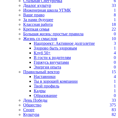
Стальная Снегурочка
6
Диалог культур
33
Инженерная школа УГМК
1
Ваше право
8
За нами будущее
1
Классная работа
18
Крепкая семья
22
Большая жизнь: простые правила
0
Жизнь со смыслом
10
Нацпроект: Активное долголетие
3
Здорово быть здоровым
1
Клуб 50+
4
В гости к родителям
0
Горжусь внучатами
0
Энергия опыта
0
Правильный вектор
15
Наставники
4
Ты в хорошей компании
1
Твой профиль
1
Кадры
1
Образование
0
День Победы
33
Общество
375
Спорт
83
Культура
82