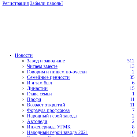
Регистрация
Забыли пароль?
Новости
Завод и заводчане
512
Читаем вместе
13
Говорим и пишем по-русски
2
Семейные ценности
35
И я там был
6
Династии
15
Глава семьи
1
Профи
11
Возраст открытий
11
Формула профсоюза
7
Народный герой завода
2
Автоледи
2
Инженериада УГМК
8
Народный герой завода-2021
10