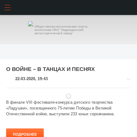
ИСКАТЬ
ВОЙТИ
Общественно-политическая газета
коллектива ПАО "Надеждинский
металлургический завод"
О ВОЙНЕ – В ТАНЦАХ И ПЕСНЯХ
22-03-2020, 19:43
В финале VIII фестиваля-конкурса детского творчества
«Ладушки», посвященного 75-летию Победы в Великой
Культура
Отечественной войне, выступили 233 юных серовчанина.
2
127
ПОДРОБНЕЕ