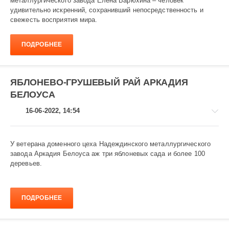
металлургического завода Елена Варюхина – человек
Завод
удивительно искренний, сохранивший непосредственность и
и
свежесть восприятия мира.
заводчане
1
ПОДРОБНЕЕ
741
ЯБЛОНЕВО-ГРУШЕВЫЙ РАЙ АРКАДИЯ
БЕЛОУСА
16-06-2022, 14:54
У ветерана доменного цеха Надеждинского металлургического
завода Аркадия Белоуса аж три яблоневых сада и более 100
деревьев.
Завод
и
заводчане
ПОДРОБНЕЕ
905