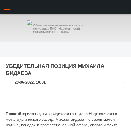
ИСКАТЬ
ВОЙТИ
Общественно-политическая газета
коллектива ПАО "Надеждинский
металлургический завод"
УБЕДИТЕЛЬНАЯ ПОЗИЦИЯ МИХАИЛА
БИДАЕВА
29-06-2022, 10:01
Главный юрисконсульт юридического отдела Надеждинского
Завод
металлургического завода Михаил Бидаев – о своей малой
и
родине, победах в профессиональной сфере, спорте и мечте.
заводчане