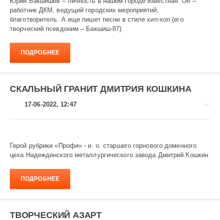
Юрий Бакшишев – личность в нашем городе известная. Он –
работник ДКМ, ведущий городских мероприятий,
благотворитель. А еще пишет песни в стиле хип-хоп (его
Диалог
творческий псевдоним – Бакшиш-87).
культур
1
ПОДРОБНЕЕ
132
СКАЛЬНЫЙ ГРАНИТ ДМИТРИЯ КОШКИНА
17-06-2022, 12:47
Герой рубрики «Профи» - и. о. старшего горнового доменного
цеха Надеждинского металлургического завода Дмитрий Кошкин
Завод
и
заводчане
ПОДРОБНЕЕ
953
ТВОРЧЕСКИЙ АЗАРТ