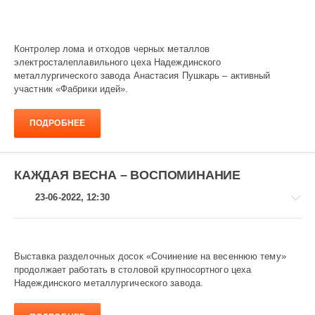
Контролер лома и отходов черных металлов
Завод
электросталеплавильного цеха Надеждинского
и
металлургического завода Анастасия Пушкарь – активный
заводчане
участник «Фабрики идей».
1
562
ПОДРОБНЕЕ
КАЖДАЯ ВЕСНА – ВОСПОМИНАНИЕ
23-06-2022, 12:30
Выставка разделочных досок «Сочинение на весеннюю тему»
продолжает работать в столовой крупносортного цеха
Завод
Надеждинского металлургического завода.
и
заводчане