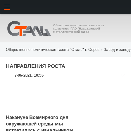
ИСКАТЬ
ВОЙТИ
Общественно-политическая газета
коллектива ПАО "Надеждинский
металлургический завод"
Общественно-политическая газета "Сталь" г. Серов
»
Завод и завод
НАПРАВЛЕНИЯ РОСТА
7-06-2021, 10:56
Завод
и
Накануне Всемирного дня
заводчане
окружающей среды мы
782
встретились с начальником