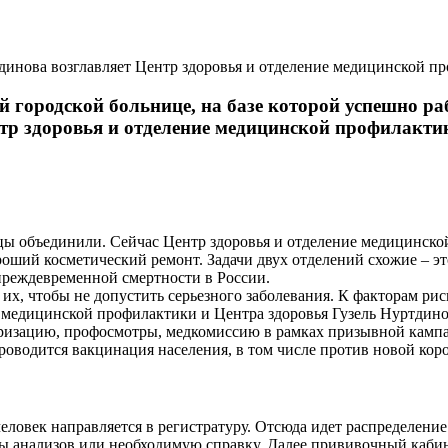
динова возглавляет Центр здоровья и отделение медицинской п
 городской больнице, на базе которой успешно ра
нтр здоровья и отделение медицинской профилакти
ицы объединили. Сейчас Центр здоровья и отделение медицинск
хороший косметический ремонт. Задачи двух отделений схожие –
преждевременной смертности в России.
 их, чтобы не допустить серьезного заболевания. К факторам ри
ния медицинской профилактики и Центра здоровья Гузель Нуртдин
серизацию, профосмотры, медкомиссию в рамках призывной камп
проводится вакцинация населения, в том числе против новой к
овек направляется в регистратуру. Отсюда идет распределение п
ты анализов или необходимую справку. Далее прививочный кабин