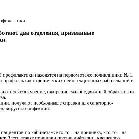
рофилактики.
ботают два отделения, призванные
ки.
ой профилактики находятся на первом этаже поликлиники № 1.
 это профилактика хронических неинфекционных заболеваний и
ска относятся курение, ожирение, малоподвижный образ жизни,
ова.
ании, получают необходимые справки для санаторно-
оронавирусной инфекции.
ациентов по кабинетам: кто-то – на прививку, кто-то – на
ет. Здесь ставят прививки против дифтерии, клещевого