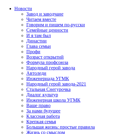
Новости
Завод и заводчане
Читаем вместе
Говорим и пишем по-русски
Семейные ценности
И я там был
Династии
Глава семьи
Профи
Возраст открытий
Формула профсоюза
Народный герой завода
Автоледи
Инженериада УГМК
Народный герой завода-2021
Стальная Снегурочка
Диалог культур
Инженерная школа УГМК
Ваше право
За нами будущее
Классная работа
Крепкая семья
Большая жизнь: простые правила
Жизнь со смыслом