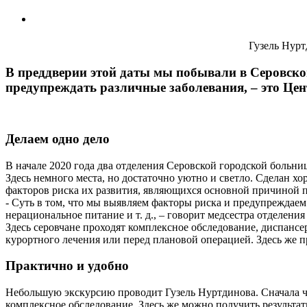
Гузель Нурт
В преддверии этой даты мы побывали в Серовской
предупреждать различные заболевания, – это Це
Делаем одно дело
В начале 2020 года два отделения Серовской городской больн
Здесь немного места, но достаточно уютно и светло. Сделан 
факторов риска их развития, являющихся основной причиной 
- Суть в том, что мы выявляем факторы риска и предупреждаем
нерацио­нальное питание и т. д., – говорит медсестра отделе
Здесь серовчане проходят комплексное обследование, диспан
курортного лечения или перед плановой операцией. Здесь же 
Практично и удобно
Небольшую экскурсию проводит Гузель Нуртдинова. Сначала чел
комплексное обследование. Здесь же можно получить результа