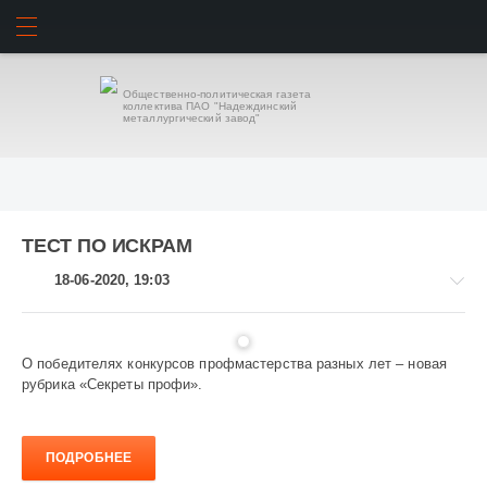
ИСКАТЬ
ВОЙТИ
Общественно-политическая газета
коллектива ПАО "Надеждинский
металлургический завод"
ТЕСТ ПО ИСКРАМ
18-06-2020, 19:03
О победителях конкурсов профмастерства разных лет – новая
рубрика «Секреты профи».
Завод
и
заводчане
ПОДРОБНЕЕ
1