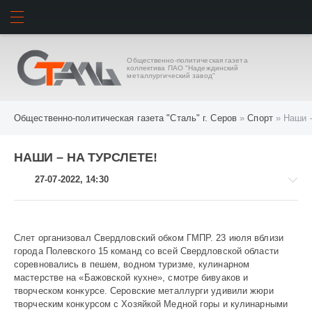
ИСКАТЬ
ВОЙТИ
Общественно-политическая газета
коллектива ПАО "Надеждинский
металлургический завод"
Общественно-политическая газета "Сталь" г. Серов
»
Спорт
» Наши –
НАШИ – НА ТУРСЛЕТЕ!
27-07-2022, 14:30
Слет организовал Свердловский обком ГМПР. 23 июля вблизи
города Полевского 15 команд со всей Свердловской области
Спорт
соревновались в пешем, водном туризме, кулинарном
744
мастерстве на «Бажовской кухне», смотре бивуаков и
творческом конкурсе. Серовские металлурги удивили жюри
творческим конкурсом с Хозяйкой Медной горы и кулинарными