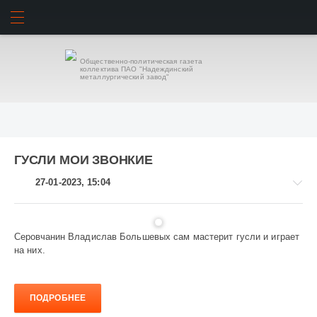
ИСКАТЬ
ВОЙТИ
Общественно-политическая газета
коллектива ПАО "Надеждинский
металлургический завод"
ГУСЛИ МОИ ЗВОНКИЕ
27-01-2023, 15:04
Серовчанин Владислав Большевых сам мастерит гусли и играет
на них.
Культура
1
061
ПОДРОБНЕЕ