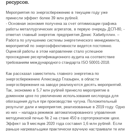
ресурсов.
980
Мероприятия по энерго­сбережению в текущем году уже
принесли эффект более 39 млн рублей.
- Основная экономия получена за счет оптимизации графика
работы металлургических агрегатов, в первую очередь ДСП-80, -
отметил главный энергетик предприя­тия Денис Хабибуллин. –
Работа по улучшению системы энергетического менеджмента,
мероприятий по энергоэффективности ведется постоянно.
Оценкой работы в этом направлении стало успешное
прохождение ресертификационного аудита на соответствие
требованиям международного стандарта ISO 50001-2018.
Как рассказал заместитель главного энергетика по
энергосбережению Александр Глазырин, в области
энергосбережения на заводе реализуются десять мероприятий.
Так, экономию в 5,7 млн рублей принесло мероприятие в
доменном цехе по увеличению использования кислорода для
обогащения дутья при производстве чугуна. Положительный
результат дали и мероприятия, реализованные в 2019 году. Одно
из них – наладка режимов автоматизированного управления
методической печью № 2 на стане 450 в сортопрокатном цехе.
Эффект за 9 месяцев 2020 года составил 1,6 млн рублей. Если
раньше нагревальщики практически вручную настраивали те или