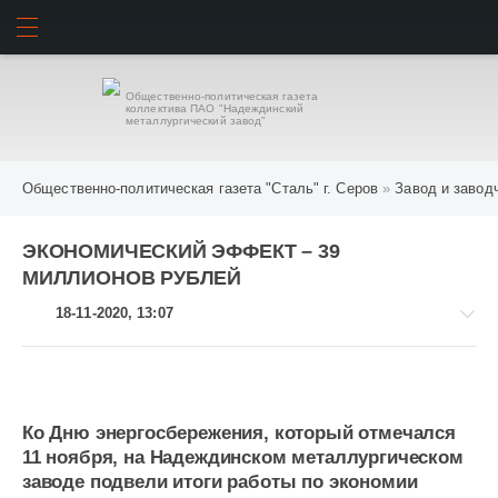
ИСКАТЬ
ВОЙТИ
Общественно-политическая газета
коллектива ПАО "Надеждинский
металлургический завод"
Общественно-политическая газета "Сталь" г. Серов
»
Завод и завод
ЭКОНОМИЧЕСКИЙ ЭФФЕКТ – 39
МИЛЛИОНОВ РУБЛЕЙ
18-11-2020, 13:07
Ко Дню энергосбережения, который отмечался
Завод
и
11 ноября, на Надеждинском металлургическом
заводчане
заводе подвели итоги работы по экономии