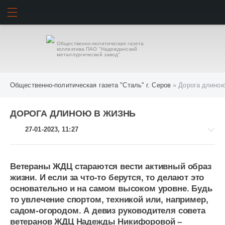
ИСКАТЬ
ВОЙТИ
Общественно-политическая газета
коллектива ПАО "Надеждинский
металлургический завод"
Общественно-политическая газета "Сталь" г. Серов
» Дорога длиною
ДОРОГА ДЛИНОЮ В ЖИЗНЬ
27-01-2023, 11:27
Ветераны ЖДЦ стараются вести активный образ
жизни. И если за что-то берутся, то делают это
-
основательно и на самом высоком уровне. Будь
-
то увлечение спортом, техникой или, например,
-
садом-огородом. А девиз руководителя совета
800
ветеранов ЖДЦ Надежды Никифоровой –