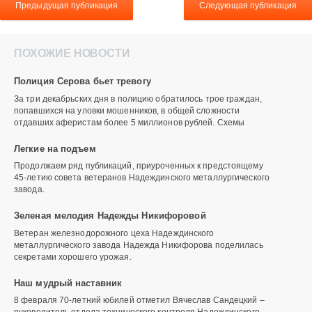
Предыдущая публикация
Следующая публикация
ПОХОЖИЕ НОВОСТИ
Полиция Серова бьет тревогу
За три декабрьских дня в полицию обратилось трое граждан,
попавшихся на уловки мошенников, в общей сложности
отдавших аферистам более 5 миллионов рублей. Схемы
Легкие на подъем
Продолжаем ряд публикаций, приуроченных к предстоящему
45-летию совета ветеранов Надеждинского металлургического
завода.
Зеленая мелодия Надежды Никифоровой
Ветеран железнодорожного цеха Надеждинского
металлургического завода Надежда Никифорова поделилась
секретами хорошего урожая.
Наш мудрый наставник
8 февраля 70-летний юбилей отметил Вячеслав Сандецкий –
руководитель отдела технического контроля Надеждинского