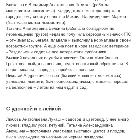
Баскаков и Владимир Анатольевич Поляков (работал
машинистом локомотива). Кандидатом в мастера спорта по
городошному спорту является Михаил Владимирович Марков
(был машинистом локомотива).
Татьяна Анатольевна Белкина (работала бригадиром по
перемещению грузов) недавно получила серебряный значок ГТО
– отжималась, бегала, плавала и выполнила нормативы в своей
возрастной группе. А еще она поет в хоре заводских ветеранов
«Раздолье» и ходит на все ветеранские субботники.
Бывший начальник службы движения Галина Михайловна
Грохотова, вый­дя на пенсию, ведет спортивный образ жизни. В
ее расписании – зарядка, аэробика, плавание.
Николай Андреевич Пензев (бывший машинист локомотива)
увлекался лыжами, был перворазрядником, с машины пересел
на велосипед – летом на нем ездит в сад.
С удочкой и с лейкой
Любовь Анатольевна Лукаш – садовод и цветовод, у нее много
пионов, гладиолусов, петуний. Татьяна Александровна
Анкушина – постоянная участница выставок цветов и плодов,
была награждена за необычные черные помидоры.