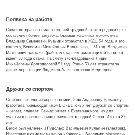
Полвека на работе
Среди ветеранов немало тех, чей трудовой стаж в родном цехе
составляет более полувека. Бывший машинист локомотива
Владимир Семенович Кузьмин отработал в ЖДЦ 54 года, а его
коллега, Вениамин Михайлович Большаков, – 51 год. Владимир
Матвеевич Баскаков (работал старшим осмотр­щиком вагонов)
имеет 53 года стажа. На счету экс-кладовщика Лидии
Михайловны Долгополовой 51 год. Ровно 50 лет отработала
диспетчер станции Людмила Александровна Медведева.
Дружат со спортом
Старшее поколение хорошо помнит Зою Андреевну Ермакову
(работала приемосдатчиком). Она с юных лет дружит со спортом
– бегает, плавает. Сейчас живет в Екатеринбурге, но для
участия в соревнованиях приезжает в родной Серов. И это в 87
лет!
Бегом был увлечен и Рудольф Васильевич Кулыгин (электрик).
Известные шахматисты клуба «Каисса» – Владимир Матвеевич