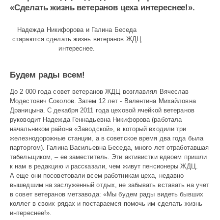
«Сделать жизнь ветеранов цеха интереснее!».
Надежда Никифорова и Галина Беседа
стараются сделать жизнь ветеранов ЖДЦ
интереснее.
Будем рады всем!
До 2 000 года совет ветеранов ЖДЦ возглавлял Вячеслав
Модестович Соколов. Затем 12 лет - Валентина Михайловна
Драницына. С декабря 2011 года цеховой ячейкой ветеранов
руководит Надежда Геннадьевна Никифорова (работала
начальником района «Заводской», в который входили три
железнодорожные станции, а в советское время два года была
парторгом). Галина Васильевна Беседа, много лет отработавшая
табельщиком, – ее заместитель. Эти активистки вдвоем пришли
к нам в редакцию и рассказали, чем живут пенсионеры ЖДЦ.
А еще они посоветовали всем работникам цеха, недавно
вышедшим на заслуженный отдых, не забывать вставать на учет
в совет ветеранов метзавода: «Мы будем рады видеть бывших
коллег в своих рядах и постараемся помочь им сделать жизнь
интереснее!».