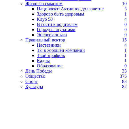
Жизнь со смыслом
10
Нацпроект: Активное долголетие
3
Здорово быть здоровым
1
Клуб 50+
4
В гости к родителям
0
Горжусь внучатами
0
Энергия опыта
0
Правильный вектор
15
Наставники
4
Ты в хорошей компании
1
Твой профиль
1
Кадры
1
Образование
0
День Победы
33
Общество
375
Спорт
83
Культура
82