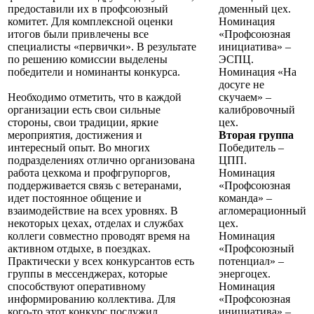
предоставили их в профсоюзный
доменный цех.
комитет. Для комплексной оценки
Номинация
итогов были привлечены все
«Профсоюзная
специалисты «первички». В результате
инициатива» –
по решению комиссии выделены
ЭСПЦ.
победители и номинанты конкурса.
Номинация «На
досуге не
Необходимо отметить, что в каждой
скучаем» –
организации есть свои сильные
калибровочный
стороны, свои традиции, яркие
цех.
мероприятия, достижения и
Вторая группа
интересный опыт. Во многих
Победитель –
подразделениях отлично организована
ЦПП.
работа цехкома и профгрупоргов,
Номинация
поддерживается связь с ветеранами,
«Профсоюзная
идет постоянное общение и
команда» –
взаимодействие на всех уровнях. В
агломерационный
некоторых цехах, отделах и службах
цех.
коллеги совместно проводят время на
Номинация
активном отдыхе, в поездках.
«Профсоюзный
Практически у всех конкурсантов есть
потенциал» –
группы в мессенджерах, которые
энергоцех.
способствуют оперативному
Номинация
информированию коллектива. Для
«Профсоюзная
кого-то этот конкурс послужил
инициатива» –