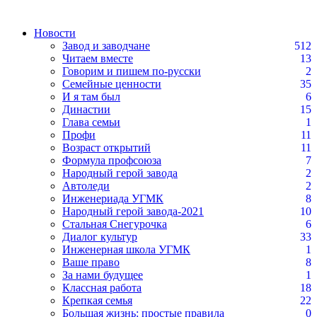
Новости
Завод и заводчане
512
Читаем вместе
13
Говорим и пишем по-русски
2
Семейные ценности
35
И я там был
6
Династии
15
Глава семьи
1
Профи
11
Возраст открытий
11
Формула профсоюза
7
Народный герой завода
2
Автоледи
2
Инженериада УГМК
8
Народный герой завода-2021
10
Стальная Снегурочка
6
Диалог культур
33
Инженерная школа УГМК
1
Ваше право
8
За нами будущее
1
Классная работа
18
Крепкая семья
22
Большая жизнь: простые правила
0