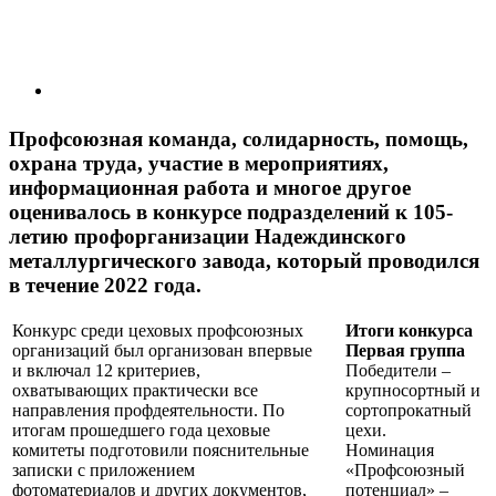
Профсоюзная команда, солидарность, помощь,
охрана труда, участие в мероприя­тиях,
информационная работа и многое другое
оценивалось в конкурсе подразделений к 105-
летию профорганизации Надеждинского
металлургического завода, который проводился
в течение 2022 года.
Конкурс среди цеховых проф­союзных
Итоги конкурса
организаций был организован впервые
Первая группа
и включал 12 критериев,
Победители –
охватывающих практически все
крупносортный и
направления профдеятельности. По
сортопрокатный
итогам прошедшего года цеховые
цехи.
комитеты подготовили пояснительные
Номинация
записки с приложением
«Профсоюзный
фотоматериалов и других документов,
потенциал» –