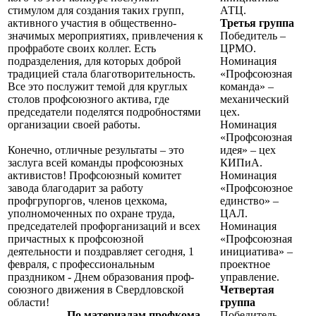
стимулом для создания таких групп,
АТЦ.
активного участия в общественно-
Третья группа
значимых мероприя­тиях, привлечения к
Победитель –
профработе своих коллег. Есть
ЦРМО.
подразделения, для которых доброй
Номинация
традицией стала благотворительность.
«Профсоюзная
Все это послужит темой для круглых
команда» –
столов профсоюзного актива, где
механический
председатели поделятся подробностями
цех.
организации своей работы.
Номинация
«Профсоюзная
Конечно, отличные результаты – это
идея» – цех
заслуга всей команды профсоюзных
КИПиА.
активистов! Профсоюзный комитет
Номинация
завода благодарит за работу
«Профсоюзное
профгрупоргов, членов цехкома,
единство» –
уполномоченных по охране труда,
ЦАЛ.
председателей профорганизаций и всех
Номинация
причастных к проф­союзной
«Профсоюзная
деятельности и поздравляет сегодня, 1
инициатива» –
февраля, с профессиональным
проектное
праздником - Днем образования проф­
управление.
союзного движения в Свердловской
Четвертая
области!
группа
По материалам профкома
Победитель –