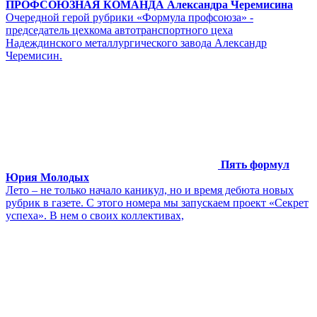
ПРОФСОЮЗНАЯ КОМАНДА Александра Черемисина
Очередной герой рубрики «Формула профсоюза» -
председатель цехкома автотранспортного цеха
Надеждинского металлургического завода Александр
Черемисин.
Пять формул
Юрия Молодых
Лето – не только начало каникул, но и время дебюта новых
рубрик в газете. С этого номера мы запускаем проект «Секрет
успеха». В нем о своих коллективах,