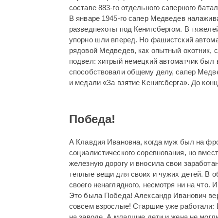
составе 883-го отдельного саперного батал
В январе 1945-го сапер Медведев налажи
разведпехоты под Кенигсбергом. В тяжеле
упорно шли вперед. Но фашистский автома
рядовой Медведев, как опытный охотник, с
подвел: хитрый немецкий автоматчик был 
способствовали общему делу, сапер Медвед
и медали «За взятие Кенигсберга». До кон
Победа!
А Клавдия Ивановна, когда муж был на фро
социалистического соревнования, но вмес
железную дорогу и вносила свои заработа
теплые вещи для своих и чужих детей. В о
своего ненаглядного, несмотря ни на что. 
Это была Победа! Александр Иванович верн
совсем взрослые! Старшие уже работали: В
на заводе. А младшие дети и жена не могли