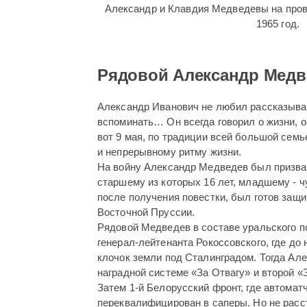
Александр и Клавдия Медведевы на пров
1965 год.
Рядовой Александр Медв
Александр Иванович не любил рассказывать
вспоминать… Он всегда говорил о жизни, о
вот 9 мая, по традиции всей большой семь
и непрерывному ритму жизни.
На войну Александр Медведев был призван 
старшему из которых 16 лет, младшему - 
после получения повестки, был готов защ
Восточной Пруссии.
Рядовой Медведев в составе уральского п
генерал-лейтенанта Рокоссовского, где до
клочок земли под Сталинградом. Тогда А
наградной системе «За Отвагу» и второй «
Затем 1-й Белорусский фронт, где автома
переквалифицирован в саперы. Но не расст