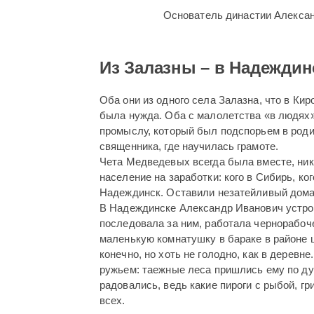
Основатель династии Алекса
Из Залазны – в Надеждин
Оба они из одного села Залазна, что в Кир
была нужда. Оба с малолетства «в людях»
промыслу, который был подспорьем в родит
священника, где научилась грамоте.
Чета Медведевых всегда была вместе, нико
население на заработки: кого в Сибирь, к
Надеждинск. Оставили незатейливый домаш
В Надеждинске Александр Иванович устрои
последовала за ним, работала чернорабоч
маленькую комнатушку в бараке в районе ш
конечно, но хоть не голодно, как в деревн
ружьем: таежные леса пришлись ему по душ
радовались, ведь какие пироги с рыбой, г
всех.