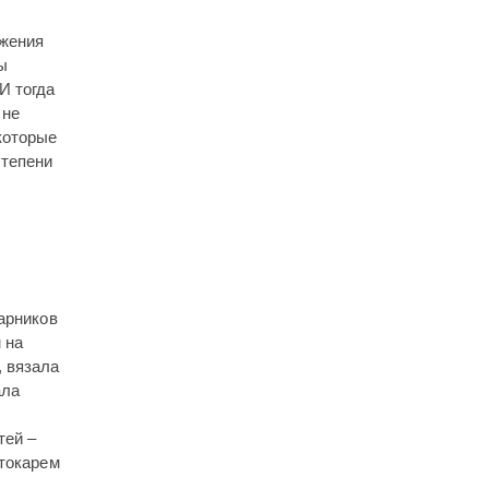
ижения
ы
И тогда
 не
которые
степени
арников
 на
, вязала
ала
тей –
 токарем