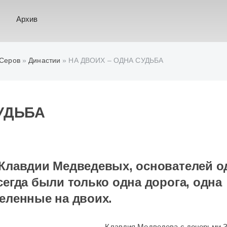
Архив
 Серов
»
Династии
» НА ДВОИХ – ОДНА СУДЬБА
УДЬБА
 Клавдии Медведевых, основателей о
сегда были только одна дорога, одна
деленные на двоих.
Клавдия Медведева с дочерьми З