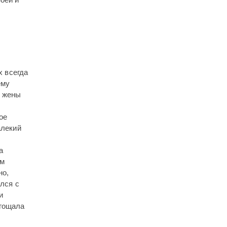
х всегда
ему
у жены
ое
алекий
а
им
но,
ался с
и
угощала