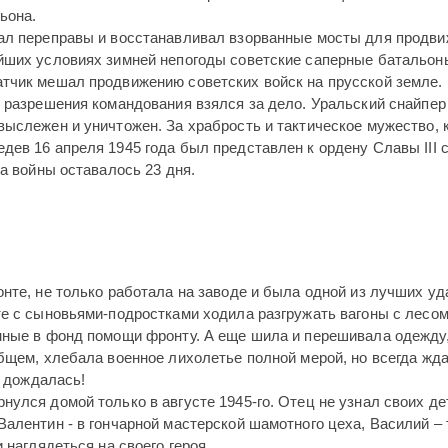
ьона.
вал переправы и восстанавливал взорванные мосты для продв
йших условиях зимней непогоды советские саперные батальон
тчик мешал продвижению советских войск на прусской земле. 
 разрешения командования взялся за дело. Уральский снайпер
выслежен и уничтожен. За храбрость и тактическое мужество, 
ев 16 апреля 1945 года был представлен к ордену Славы III 
ца войны оставалось 23 дня.
нте, не только работала на заводе и была одной из лучших уд
те с сыновьями-подростками ходила разгружать вагоны с лесом
нные в фонд помощи фронту. А еще шила и перешивала одежду
бщем, хлебала военное лихолетье полной мерой, но всегда жд
И дождалась!
улся домой только в августе 1945-го. Отец не узнал своих де
алентин - в гончарной мастерской шамотного цеха, Василий –
 наглядеться на своего героя.