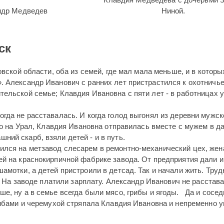
ндр Медведев
Ниной.
ск
овской области, оба из семей, где мал мала меньше, и в которы
. Александр Иванович с ранних лет пристрастился к охотничь
ельской семье; Клавдия Ивановна с пяти лет - в работницах 
гда не расставалась. И когда голод выгонял из деревни мужск
ого на Урал, Клавдия Ивановна отправилась вместе с мужем в д
ний скарб, взяли детей - и в путь.
лся на метзавод слесарем в ремонтно-механический цех, жен
ей на краснокирпичной фабрике завода. От предприятия дали 
амотки, а детей пристроили в детсад. Так и начали жить. Труд
е. На заводе платили зарплату. Александр Иванович не расстав
е, ну а в семье всегда были мясо, грибы и ягоды. Да и сосед
рибами и черемухой стряпала Клавдия Ивановна и непременно 