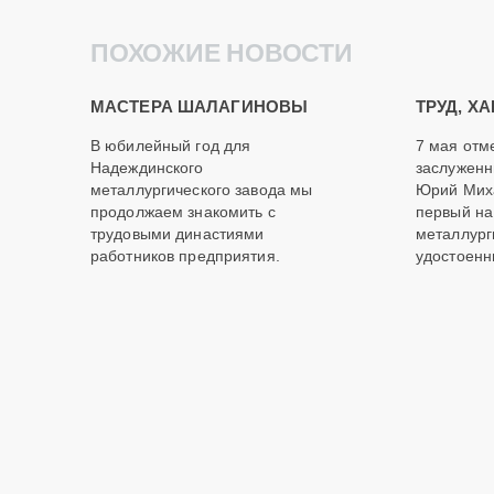
ПОХОЖИЕ НОВОСТИ
МАСТЕРА ШАЛАГИНОВЫ
ТРУД, Х
В юбилейный год для
7 мая отм
Надеждинского
заслужен
металлургического завода мы
Юрий Миха
продолжаем знакомить с
первый н
трудовыми династиями
металлург
работников предприятия.
удостоенн