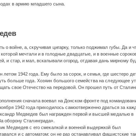
одах в армию младшего сына.
едев
 о войне, а, скручивая цигарку, только поджимал губы. Да и ч
 которой мечтали и в голодные двадцатые, и в военные сороко
ей, и стар, и мал, вскапывали огород, отдавая дань мирному 
летом 1942 года. Ему было за сорок, и семья, где шестеро де
чуть больше года. Хозяин большого семейства на следующее ут
ищать свое Отечество на передовой. Он прошел путь от Сталин
ополнения сначала воевал на Донском фронте под командован
 ноября 1942 года приходилось самоотверженно драться за каж
лександр Медведев был награжден первой и высшей медалью в
За оборону Сталинграда».
тчик Медведев с его смекалкой и военной выдержкой был
авался и с автоматом: он не раз останавливал фашистские та