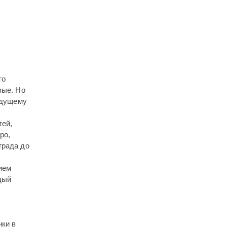
то
вые. Но
будущему
тей,
ро,
града до
ием
дый
нки в