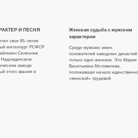
АРАКТЕР И ПЕСНЯ
Женская судьба с мужским
характером
етил свое 85-летие
ный металлург РСФСР
Среди мужских имен,
йлович Селезнев,
основателей заводских династий
а Надеждинском
только одно женское. Это Мария
ическом заводе
Васильевна Мотовилова,
ый этого звания в
положившая начало единственн
«женской» трудовой