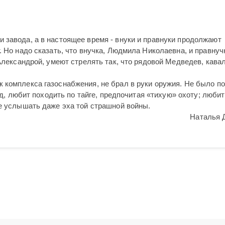
 завода, а в настоящее время - внуки и правнуки продолжают
. Но надо сказать, что внучка, Людмила Николаевна, и правнуч
 Александрой, умеют стрелять так, что рядовой Медведев, кава
 комплекса газоснабжения, не брал в руки оружия. Не было по
дед, любит походить по тайге, предпочитая «тихую» охоту; любит
не услышать даже эха той страшной войны.
Наталья 