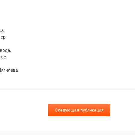
ка
лер
вода,
 ее
Дягилева
Следующая публикация