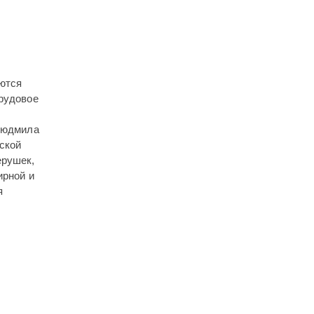
яются
трудовое
 Людмила
ской
ерушек,
ирной и
я