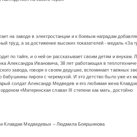
тает на заводе в электростанции и к боевым наградам добавл
ый труд, а за достижение высоких показателей - медаль «За 
ит по тайге, и о ней он рассказывает своим детям и внукам.
ка Александра Ивановича, 38 лет работающая в теплотехниче
кого завода, говоря о своем дедушке, вспоминает таежных зв
о бабушкины пироги с черемухой. И это детство было уже из м
старый солдат Александр Медведев и его любимая жена Клавди
орденом «Материнская слава» III степени как мать, достойно
 и Клавдии Медведевых – Людмила Бояршинова