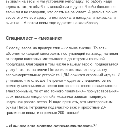
вызвали на весы и мы устранили неполадку, то работу надо
сделать так, чтобы быть спокойным в душе. Чтобы больше не
звонили и не говорили, что опять не работает. А ремонт любых
весов это же все сразу: и юстировка, и наладка, и покраска, и
очистка... А потом весы еще сдаются на калибровку!
Специалист – «механик»
К слову, весов на предприятии – больше тысячи. То есть
абсолютно каждый килограмм, поступающий на завод, начиная
от подачи шихтовых материалов и до отгрузки конечной
продукции, благодаря в том числе нашему герою, подвергается
учету! Так что на плечи Петренко и его коллег по участку
весоизмерительных устройств ЦЛМ ложится огромный «груз». И
учитывая, что слесарь Петренко – один из специалистов по
ремонту механических весов (которые постепенно заменяются
электронными), то от его тонкого понимания-«прочувствования»
всех нюансов «подопечной» механики зависит напрямую
надежная работа весов. И надо признать, что мастеровитым
рукам Петра Петровича подвластно все: и крохотные 20-
граммовые весы, и огромные 200-тонные!
– И вы все это можете отремонтировать?!