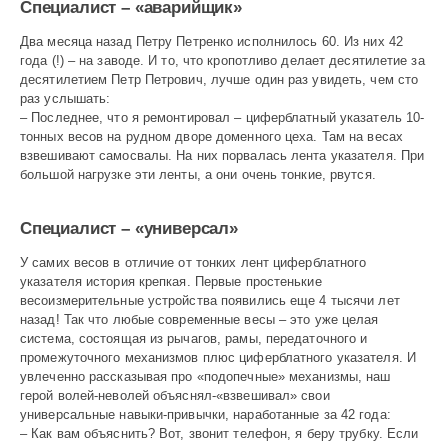
002
Специалист – «аварийщик»
Два месяца назад Петру Пет­ренко исполнилось 60. Из них 42
года (!) – на заводе. И то, что кропотливо делает десятилетие за
десятилетием Петр Петрович, лучше один раз увидеть, чем сто
раз услышать:
– Последнее, что я ремонтировал – циферблатный указатель 10-
тонных весов на рудном дворе доменного цеха. Там на весах
взвешивают самосвалы. На них порвалась лента указателя. При
большой нагрузке эти ленты, а они очень тонкие, рвутся.
Специалист – «универсал»
У самих весов в отличие от тонких лент циферблатного
указателя история крепкая. Первые простенькие
весоизмерительные устройства появились еще 4 тысячи лет
назад! Так что любые современные весы – это уже целая
система, состоящая из рычагов, рамы, передаточного и
промежуточного механизмов плюс циферблатного указателя. И
увлеченно рассказывая про «подопечные» механизмы, наш
герой волей-неволей объяснял-«взвешивал» свои
универсальные навыки-привычки, наработанные за 42 года:
– Как вам объяснить? Вот, звонит телефон, я беру трубку. Если