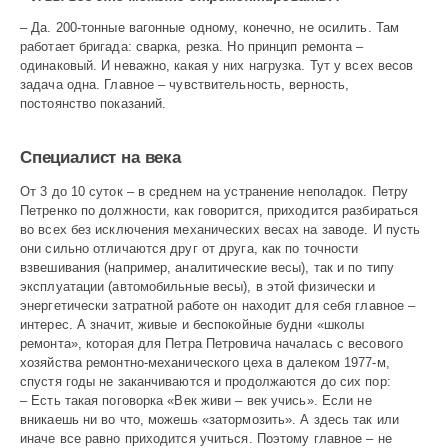
– Да. 200-тонные вагонные одному, конечно, не осилить. Там
работает бригада: сварка, резка. Но принцип ремонта –
одинаковый. И неважно, какая у них нагрузка. Тут у всех весов
задача одна. Главное – чувствительность, верность,
постоянство показаний.
Специалист на века
От 3 до 10 суток – в среднем на устранение неполадок. Петру
Петренко по должности, как говорится, приходится разбираться
во всех без исключения механических весах на заводе. И пусть
они сильно отличаются друг от друга, как по точности
взвешивания (например, аналитические весы), так и по типу
эксплуатации (автомобильные весы), в этой физически и
энергетически затратной работе он находит для себя главное –
интерес. А значит, живые и беспокойные будни «школы
ремонта», которая для Петра Петровича началась с весового
хозяйства ремонтно-механического цеха в далеком 1977-м,
спустя годы не заканчиваются и продолжаются до сих пор:
– Есть такая поговорка «Век живи – век учись». Если не
вникаешь ни во что, можешь «затормозить». А здесь так или
иначе все равно приходится учиться. Поэтому главное – не