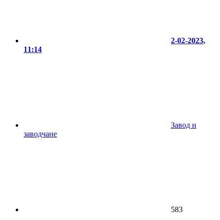
2-02-2023,
11:14
Завод и
заводчане
583