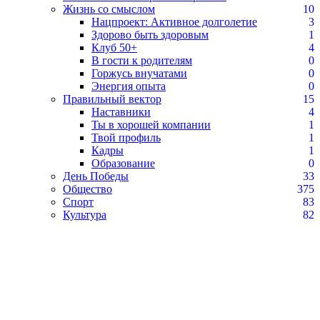
Жизнь со смыслом
10
Нацпроект: Активное долголетие
3
Здорово быть здоровым
1
Клуб 50+
4
В гости к родителям
0
Горжусь внучатами
0
Энергия опыта
0
Правильный вектор
15
Наставники
4
Ты в хорошей компании
1
Твой профиль
1
Кадры
1
Образование
0
День Победы
33
Общество
375
Спорт
83
Культура
82