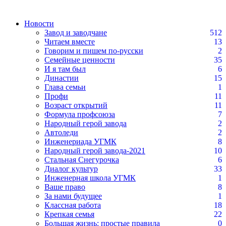
Новости
Завод и заводчане
512
Читаем вместе
13
Говорим и пишем по-русски
2
Семейные ценности
35
И я там был
6
Династии
15
Глава семьи
1
Профи
11
Возраст открытий
11
Формула профсоюза
7
Народный герой завода
2
Автоледи
2
Инженериада УГМК
8
Народный герой завода-2021
10
Стальная Снегурочка
6
Диалог культур
33
Инженерная школа УГМК
1
Ваше право
8
За нами будущее
1
Классная работа
18
Крепкая семья
22
Большая жизнь: простые правила
0