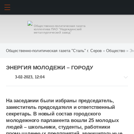
ИСКАТЬ
ВОЙТИ
Общественно-политическая газета
коллектива ПАО "Надеждинский
металлургический завод"
Общественно-политическая газета "Сталь" г. Серов
»
Общество
» Эн
ЭНЕРГИЯ МОЛОДЕЖИ – ГОРОДУ
3-02-2023, 12:04
На заседании были избраны председатель,
заместитель председателя и ответственный
Общество
секретарь. В новый состав городского
950
молодежного парламента вошли 25 молодых
людей – школьники, студенты, работники
промышленных предприятий, муниципальные