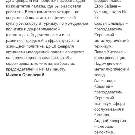
До 1 февраля им предстоит выбрать один
ферросплавов.
из комитетов палаты, где бы они хотели
Егор Зайцев –
работать. Всего комитетов четыре – по
ученик, школа №
социальной политике, по физической
27.
культуре, спорту и туризму, по молодежной
Софья Злыдарь –
политике и добровольческой
преподаватель,
(волонтерской) деятельности и по
Серовский
развитию городской инфраструктуры и
металлургический
жилищной политике. До 10 февраля
техникум.
активисты молодежной палаты соберутся
Павел Киселев –
на внеочередное заседание, чтобы
электросварщик,
сформировать комитеты, выбрать их
Надеждинский
председателей и начать работу.
металлургический
Михаил Орловский
завод.
Александр
Ковалев –
преподаватель,
Серовский
техникум сферы
обслуживания и
питания.
Андрей Кочергин
– слесарь-
ремонтник,