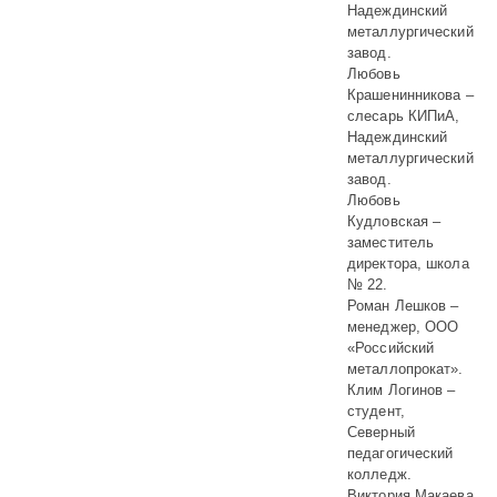
Надеждинский
металлургический
завод.
Любовь
Крашенинникова –
слесарь КИПиА,
Надеждинский
металлургический
завод.
Любовь
Кудловская –
заместитель
директора, школа
№ 22.
Роман Лешков –
менеджер, ООО
«Российский
металлопрокат».
Клим Логинов –
студент,
Северный
педагогический
колледж.
Виктория Макаева