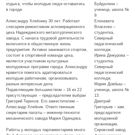
отдыха, чтобы молодые люди оставались
Буйдалина –
в городе.
ученица, школа №
9.
Александру Хлебнику 30 лет. Работает
Елизавета
слесарем-ремонтником агломерационного
Власенко –
цеха Надеждинского металлургического
студентка,
завода. С начала трудовой дея­тельности
Северный
включился в общественную жизнь
педагогический
предприятия. Активно занимается спортом,
колледж.
состоит в спортивной команде цеха,
Ирина Дежурова –
является участником культурных
студентка,
молодежных программ города. Александру
Северный
нравится помогать адаптироваться
педагогический
молодым работникам, организовывать
колледж.
разные интересные дела.
Мария Довбыш –
Подавляющим большинством – 16 из 22
ученица, школа №
присутствую­щих – председателем выбран
13.
Григорий Терехов. Его заместителем –
Дмитрий
Александр Хлебник. Ответственным
Григорьев – зам.
секретарем палаты – инженер-технолог
председателя
механического завода Мария Одинцова.
молодежной
организации,
Работы у молодых парламентариев много.
Серовский завод