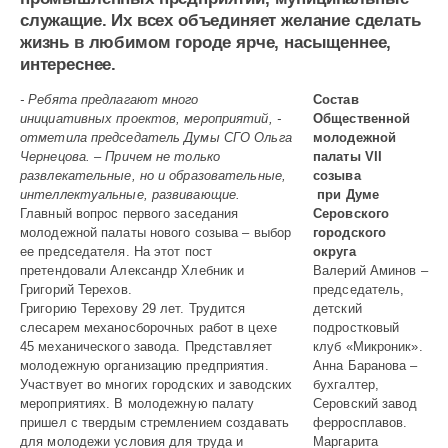
служащие. Их всех объединяет желание сделать
жизнь в любимом городе ярче, насыщеннее,
интереснее.
- Ребята предлагают много
Состав
инициативных проектов, мероприятий, -
Общественной
отметила председатель Думы СГО Ольга
молодежной
Чернецова. – Причем не только
палаты VII
развлекательные, но и образовательные,
созыва
интеллектуальные, развивающие.
при Думе
Главный вопрос первого заседания
Серовского
молодежной палаты нового созыва – выбор
городского
ее председателя. На этот пост
округа
претендовали Александр Хлебник и
Валерий Аминов –
Григорий Терехов.
председатель,
Григорию Терехову 29 лет. Трудится
детский
слесарем механосборочных работ в цехе
подростковый
45 механического завода. Представляет
клуб «Микроник».
молодежную организацию предприятия.
Анна Баранова –
Участвует во многих городских и заводских
бухгалтер,
мероприятиях. В молодежную палату
Серовский завод
пришел с твердым стремлением создавать
ферросплавов.
для молодежи условия для труда и
Маргарита