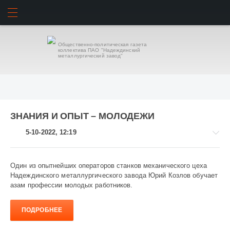
ИСКАТЬ
ВОЙТИ
Общественно-политическая газета
коллектива ПАО "Надеждинский
металлургический завод"
ЗНАНИЯ И ОПЫТ – МОЛОДЕЖИ
5-10-2022, 12:19
Один из опытнейших операторов станков механического цеха
Надеждинского металлургического завода Юрий Козлов обучает
азам профессии молодых работников.
Завод
и
заводчане
ПОДРОБНЕЕ
858