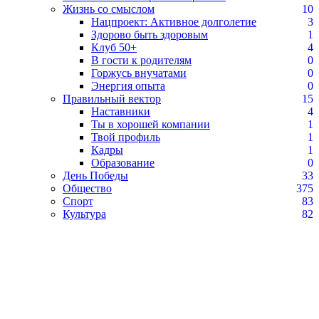
Жизнь со смыслом
10
Нацпроект: Активное долголетие
3
Здорово быть здоровым
1
Клуб 50+
4
В гости к родителям
0
Горжусь внучатами
0
Энергия опыта
0
Правильный вектор
15
Наставники
4
Ты в хорошей компании
1
Твой профиль
1
Кадры
1
Образование
0
День Победы
33
Общество
375
Спорт
83
Культура
82