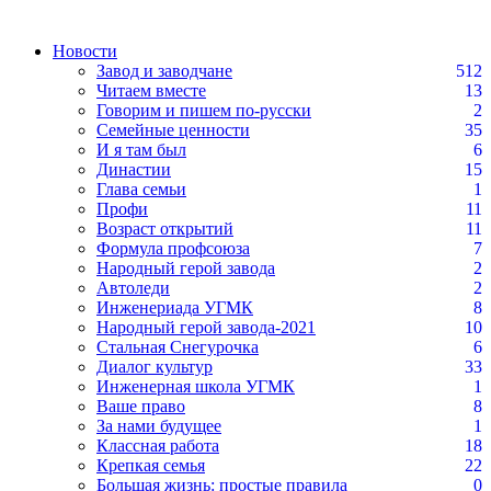
Новости
Завод и заводчане
512
Читаем вместе
13
Говорим и пишем по-русски
2
Семейные ценности
35
И я там был
6
Династии
15
Глава семьи
1
Профи
11
Возраст открытий
11
Формула профсоюза
7
Народный герой завода
2
Автоледи
2
Инженериада УГМК
8
Народный герой завода-2021
10
Стальная Снегурочка
6
Диалог культур
33
Инженерная школа УГМК
1
Ваше право
8
За нами будущее
1
Классная работа
18
Крепкая семья
22
Большая жизнь: простые правила
0