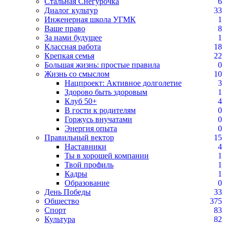
Стальная Снегурочка
6
Диалог культур
33
Инженерная школа УГМК
1
Ваше право
8
За нами будущее
1
Классная работа
18
Крепкая семья
22
Большая жизнь: простые правила
0
Жизнь со смыслом
10
Нацпроект: Активное долголетие
3
Здорово быть здоровым
1
Клуб 50+
4
В гости к родителям
0
Горжусь внучатами
0
Энергия опыта
0
Правильный вектор
15
Наставники
4
Ты в хорошей компании
1
Твой профиль
1
Кадры
1
Образование
0
День Победы
33
Общество
375
Спорт
83
Культура
82