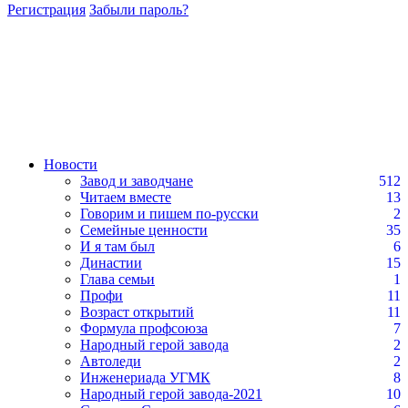
Регистрация
Забыли пароль?
Новости
Завод и заводчане
512
Читаем вместе
13
Говорим и пишем по-русски
2
Семейные ценности
35
И я там был
6
Династии
15
Глава семьи
1
Профи
11
Возраст открытий
11
Формула профсоюза
7
Народный герой завода
2
Автоледи
2
Инженериада УГМК
8
Народный герой завода-2021
10