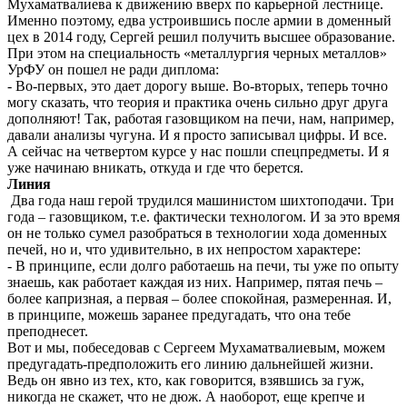
Мухаматвалиева к движению вверх по карьерной лестнице.
Именно поэтому, едва устроившись после армии в доменный
цех в 2014 году, Сергей решил получить высшее образование.
При этом на специальность «металлургия черных металлов»
УрФУ он пошел не ради диплома:
- Во-первых, это дает дорогу выше. Во-вторых, теперь точно
могу сказать, что теория и практика очень сильно друг друга
дополняют! Так, работая газовщиком на печи, нам, например,
давали анализы чугуна. И я просто записывал цифры. И все.
А сейчас на четвертом курсе у нас пошли спецпредметы. И я
уже начинаю вникать, откуда и где что берется.
Линия
Два года наш герой трудился машинистом шихтоподачи. Три
года – газовщиком, т.е. фактически технологом. И за это время
он не только сумел разобраться в технологии хода доменных
печей, но и, что удивительно, в их непростом характере:
- В принципе, если долго работаешь на печи, ты уже по опыту
знаешь, как работает каждая из них. Например, пятая печь –
более капризная, а первая – более спокойная, размеренная. И,
в принципе, можешь заранее предугадать, что она тебе
преподнесет.
Вот и мы, побеседовав с Сергеем Мухаматвалиевым, можем
предугадать-предположить его линию дальнейшей жизни.
Ведь он явно из тех, кто, как говорится, взявшись за гуж,
никогда не скажет, что не дюж. А наоборот, еще крепче и