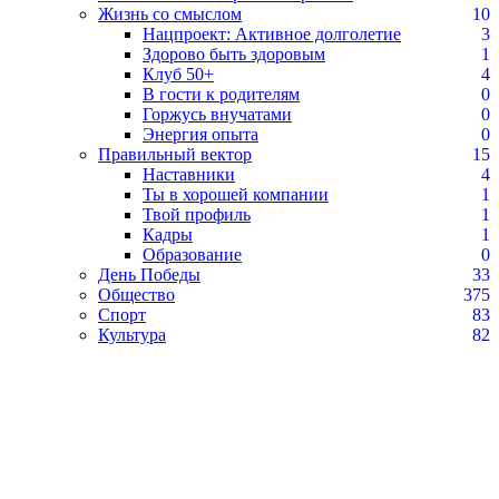
Жизнь со смыслом
10
Нацпроект: Активное долголетие
3
Здорово быть здоровым
1
Клуб 50+
4
В гости к родителям
0
Горжусь внучатами
0
Энергия опыта
0
Правильный вектор
15
Наставники
4
Ты в хорошей компании
1
Твой профиль
1
Кадры
1
Образование
0
День Победы
33
Общество
375
Спорт
83
Культура
82