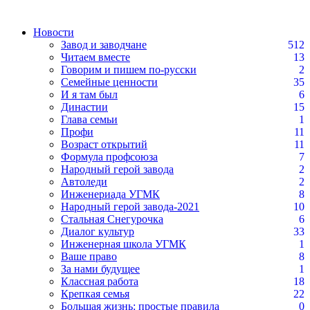
Новости
Завод и заводчане
512
Читаем вместе
13
Говорим и пишем по-русски
2
Семейные ценности
35
И я там был
6
Династии
15
Глава семьи
1
Профи
11
Возраст открытий
11
Формула профсоюза
7
Народный герой завода
2
Автоледи
2
Инженериада УГМК
8
Народный герой завода-2021
10
Стальная Снегурочка
6
Диалог культур
33
Инженерная школа УГМК
1
Ваше право
8
За нами будущее
1
Классная работа
18
Крепкая семья
22
Большая жизнь: простые правила
0