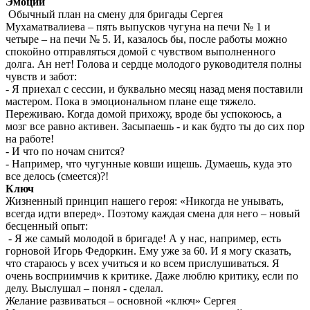
Эмоции
Обычный план на смену для бригады Сергея
Мухаматвалиева – пять выпусков чугуна на печи № 1 и
четыре – на печи № 5. И, казалось бы, после работы можно
спокойно отправляться домой с чувством выполненного
долга. Ан нет! Голова и сердце молодого руководителя полны
чувств и забот:
- Я приехал с сессии, и буквально месяц назад меня поставили
мастером. Пока в эмоциональном плане еще тяжело.
Переживаю. Когда домой прихожу, вроде бы успокоюсь, а
мозг все равно активен. Засыпаешь - и как будто ты до сих пор
на работе!
- И что по ночам снится?
- Например, что чугунные ковши ищешь. Думаешь, куда это
все делось (смеется)?!
Ключ
Жизненный принцип нашего героя: «Никогда не унывать,
всегда идти вперед». Поэтому каждая смена для него – новый
бесценный опыт:
- Я же самый молодой в бригаде! А у нас, например, есть
горновой Игорь Федоркин. Ему уже за 60. И я могу сказать,
что стараюсь у всех учиться и ко всем прислушиваться. Я
очень восприимчив к критике. Даже люблю критику, если по
делу. Выслушал – понял - сделал.
Желание развиваться – основной «ключ» Сергея