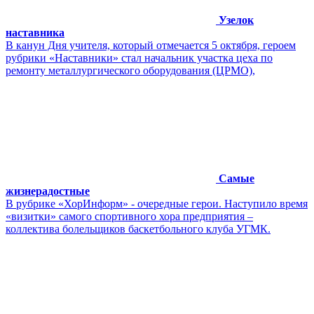
Узелок
наставника
В канун Дня учителя, который отмечается 5 октября, героем
рубрики «Наставники» стал начальник участка цеха по
ремонту металлургического оборудования (ЦРМО),
Самые
жизнерадостные
В рубрике «ХорИнформ» - очередные герои. Наступило время
«визитки» самого спортивного хора предприятия –
коллектива болельщиков баскетбольного клуба УГМК.