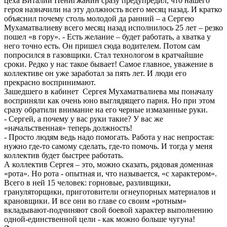
цеха Виталий Пенигжанин сразу предупредил, что нашего
героя назначили на эту должность всего месяц назад. И кратко
объяснил почему столь молодой да ранний – а Сергею
Мухаматвалиеву всего месяц назад исполнилось 25 лет – резко
пошел «в гору». - Есть желание – будет работать, а хватка у
него точно есть. Он пришел сюда водителем. Потом сам
попросился в газовщики. Стал технологом в кратчайшие
сроки. Редко у нас такое бывает! Самое главное, уважение в
коллективе он уже заработал за пять лет. И люди его
прекрасно воспринимают.
Зашедшего в кабинет Сергея Мухаматвалиева мы поначалу
восприняли как очень юно выглядящего парня. Но при этом
сразу обратили внимание на его черные измазанные руки.
- Сергей, а почему у вас руки такие? У вас же
«начальственная» теперь должность!
- Просто людям ведь надо помогать. Работа у нас непростая:
нужно где-то самому сделать, где-то помочь. И тогда у меня
коллектив будет быстрее работать.
А коллектив Сергея – это, можно сказать, рядовая доменная
«рота». Но рота - опытная и, что называется, «с характером».
Всего в ней 15 человек: горновые, разливщики,
грануляторщики, приготовители огнеупорных материалов и
крановщики. И все они во главе со своим «ротным»
вкладывают-подчиняют свой боевой характер выполнению
одной-единственной цели - как можно больше чугуна!