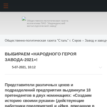
ИСКАТЬ
ВОЙТИ
Общественно-политическая газета
коллектива ПАО "Надеждинский
металлургический завод"
Общественно-политическая газета "Сталь" г. Серов
»
Завод и завод
ВЫБИРАЕМ «НАРОДНОГО ГЕРОЯ
ЗАВОДА-2021»!
5-07-2021, 10:12
Представители различных цехов и
подразделений предприятия выдвинули 18
Завод
претендентов в двух номинациях: «Создаем
и
историю своими руками» (действующие
заводчане
работники предприятия) и «Имя, вписанное в