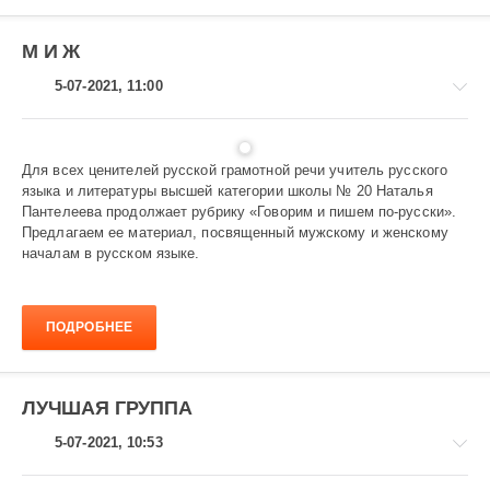
М И Ж
5-07-2021, 11:00
Для всех ценителей русской грамотной речи учитель русского
языка и литературы высшей категории школы № 20 Наталья
Говорим
Пантелеева продолжает рубрику «Говорим и пишем по-русски».
и
Предлагаем ее материал, посвященный мужскому и женскому
пишем
началам в русском языке.
по-
русски
1
ПОДРОБНЕЕ
027
ЛУЧШАЯ ГРУППА
5-07-2021, 10:53