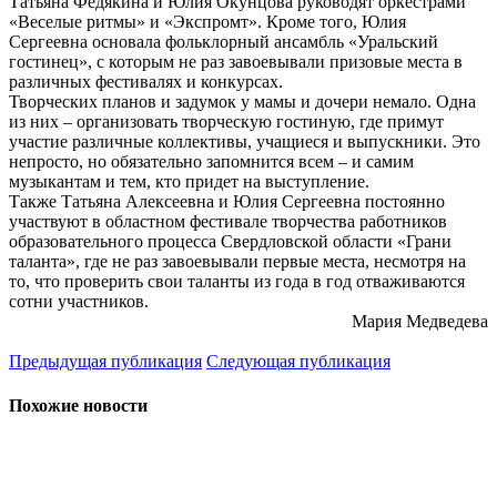
Татьяна Федякина и Юлия Окунцова руководят оркестрами
«Веселые ритмы» и «Экспромт». Кроме того, Юлия
Сергеевна основала фольклорный ансамбль «Уральский
гостинец», с которым не раз завоевывали призовые места в
различных фестивалях и конкурсах.
Творческих планов и задумок у мамы и дочери немало. Одна
из них – организовать творческую гостиную, где примут
участие различные коллективы, учащиеся и выпускники. Это
непросто, но обязательно запомнится всем – и самим
музыкантам и тем, кто придет на выступление.
Также Татьяна Алексеевна и Юлия Сергеевна постоянно
участвуют в областном фестивале творчества работников
образовательного процесса Свердловской области «Грани
таланта», где не раз завоевывали первые места, несмотря на
то, что проверить свои таланты из года в год отваживаются
сотни участников.
Мария Медведева
Предыдущая публикация
Следующая публикация
Похожие новости