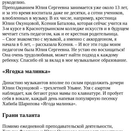
рукоделию.
Преподаванием Юлия Сергеевна занимается уже около 13 лет,
и за это время воспитала даже не десятки, а сотни учеников,
влюбленных в музыку. В их числе, например, крестница
Юлии Окунцовой, Ксения Баталова, которая сейчас учится на
3-м курсе в Краснотурьинском колледже искусств и в будущем
мечтает стать педагогом, как и ее крестная родительница.
– Свое знакомство с музыкой, а именно с аккордеоном, я
начала в 6 лет, – рассказала Ксения. – И все эти годы моим
педагогом была Юлия Сергеевна. Не устаю ею восхищаться!
Она очень трудолюбивая, может найти подход к каждому
ребенку. Спасибо ей за вклад в мое музыкальное образование.
«Ягодка малинка»
Династию музыкантов вполне по силам продолжить дочери
Юлии Окунцовой – трехлетней Ульяне. Уля с азартом
наблюдает, как бегают руки мамы по клавиатуре. И пробует
себя в вокале, каждый день напевая популярную песенку
Хабиба Шарипова «Ягода малинка».
Грани таланта
Помимо ежедневной преподавательской деятельности,