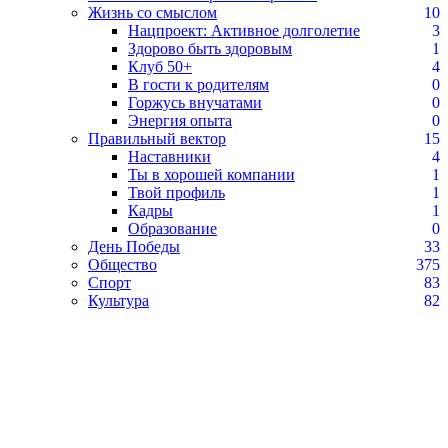
Жизнь со смыслом
10
Нацпроект: Активное долголетие
3
Здорово быть здоровым
1
Клуб 50+
4
В гости к родителям
0
Горжусь внучатами
0
Энергия опыта
0
Правильный вектор
15
Наставники
4
Ты в хорошей компании
1
Твой профиль
1
Кадры
1
Образование
0
День Победы
33
Общество
375
Спорт
83
Культура
82