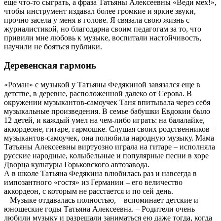
еще что-то сыграть, а фраза Татьяны Алексеевны «Веди мех!»,
чтобы инструмент издавал более громкие и яркие звуки,
прочно засела у меня в голове. Я связала свою жизнь с
журналистикой, но благодарна своим педагогам за то, что
привили мне любовь к музыке, воспитали настойчивость,
научили не бояться публики.
Деревенская гармонь
«Роман» с музыкой у Татьяны Федякиной завязался еще в
детстве, в деревне, расположенной далеко от Серова. В
окружении музыкантов-самоучек Таня впитывала через себя
музыкальные произведения. В семье бабушки Евдокии было
12 детей, и каждый умел на чем-либо играть: на балалайке,
аккордеоне, гитаре, гармошке. Слушая своих родственников –
музыкантов-самоучек, она полюбила народную музыку. Мама
Татьяны Алексеевны виртуозно играла на гитаре – исполняла
русские народные, колыбельные и популярные песни в хоре
Дворца культуры Горьковского автозавода.
А в школе Татьяна Федякина влюбилась раз и навсегда в
импозантного «гостя» из Германии – его величество
аккордеон, с которым не расстается и по сей день.
– Музыке отдавалась полностью, – вспоминает детские и
юношеские годы Татьяна Алексеевна. – Родители очень
любили музыку и разрешали заниматься ею даже тогда, когда