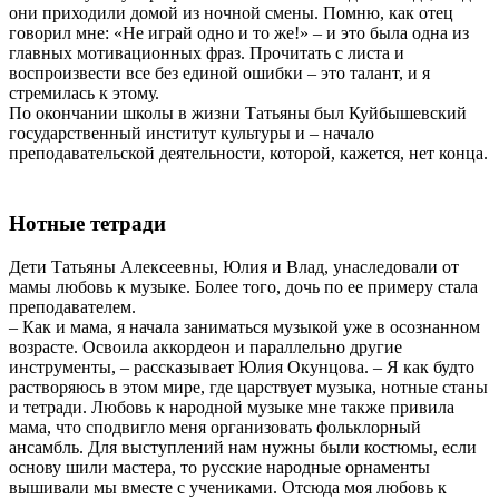
они приходили домой из ночной смены. Помню, как отец
говорил мне: «Не играй одно и то же!» – и это была одна из
главных мотивационных фраз. Прочитать с листа и
воспроизвести все без единой ошибки – это талант, и я
стремилась к этому.
По окончании школы в жизни Татьяны был Куйбышевский
государственный институт культуры и – начало
преподавательской деятельности, которой, кажется, нет конца.
Нотные тетради
Дети Татьяны Алексеевны, Юлия и Влад, унаследовали от
мамы любовь к музыке. Более того, дочь по ее примеру стала
преподавателем.
– Как и мама, я начала заниматься музыкой уже в осознанном
возрасте. Освоила аккордеон и параллельно другие
инструменты, – рассказывает Юлия Окунцова. – Я как будто
растворяюсь в этом мире, где царствует музыка, нотные станы
и тетради. Любовь к народной музыке мне также привила
мама, что сподвигло меня организовать фольклорный
ансамбль. Для выступлений нам нужны были костюмы, если
основу шили мастера, то русские народные орнаменты
вышивали мы вместе с учениками. Отсюда моя любовь к