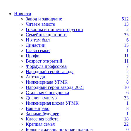
Новости
Завод и заводчане
512
Читаем вместе
13
Говорим и пишем по-русски
2
Семейные ценности
35
И я там был
6
Династии
15
Глава семьи
1
Профи
11
Возраст открытий
11
Формула профсоюза
7
Народный герой завода
2
Автоледи
2
Инженериада УГМК
8
Народный герой завода-2021
10
Стальная Снегурочка
6
Диалог культур
33
Инженерная школа УГМК
1
Ваше право
8
За нами будущее
1
Классная работа
18
Крепкая семья
22
Большая жизнь: простые правила
0