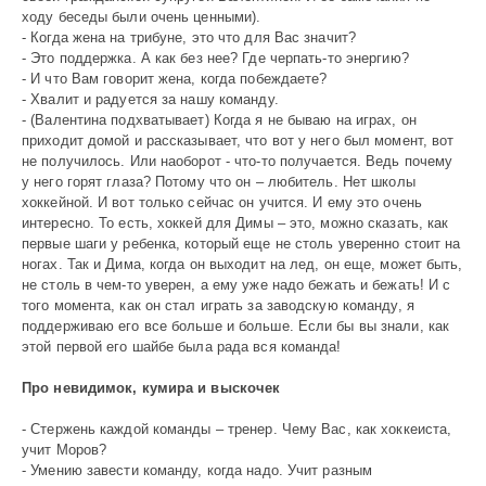
ходу беседы были очень ценными).
- Когда жена на трибуне, это что для Вас значит?
- Это поддержка. А как без нее? Где черпать-то энергию?
- И что Вам говорит жена, когда побеждаете?
- Хвалит и радуется за нашу команду.
- (Валентина подхватывает) Когда я не бываю на играх, он
приходит домой и рассказывает, что вот у него был момент, вот
не получилось. Или наоборот - что-то получается. Ведь почему
у него горят глаза? Потому что он – любитель. Нет школы
хоккейной. И вот только сейчас он учится. И ему это очень
интересно. То есть, хоккей для Димы – это, можно сказать, как
первые шаги у ребенка, который еще не столь уверенно стоит на
ногах. Так и Дима, когда он выходит на лед, он еще, может быть,
не столь в чем-то уверен, а ему уже надо бежать и бежать! И с
того момента, как он стал играть за заводскую команду, я
поддерживаю его все больше и больше. Если бы вы знали, как
этой первой его шайбе была рада вся команда!
Про невидимок, кумира и выскочек
- Стержень каждой команды – тренер. Чему Вас, как хоккеиста,
учит Моров?
- Умению завести команду, когда надо. Учит разным