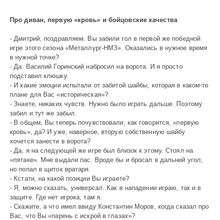
Про диван, первую «кровь» и бойцовские качества
- Дмитрий, поздравляем. Вы забили гол в первой же победной
игре этого сезона «Металлург-НМЗ». Оказались в нужное время
в нужной точке?
- Да. Василий Горинский набросил на ворота. И я просто
подставил клюшку.
- И какие эмоции испытали от забитой шайбы, которая в каком-то
плане для Вас «историческая»?
- Знаете, никаких чувств. Нужно было играть дальше. Поэтому
забил и тут же забыл.
- В общем, Вы теперь почувствовали, как говорится, «первую
кровь», да? И уже, наверное, вторую собственную шайбу
хочется занести в ворота?
- Да, я на следующей же игре был близок к этому. Стоял на
«пятаке». Мне выдали пас. Вроде бы и бросал в дальний угол,
но попал в щиток вратаря.
- Кстати, на какой позиции Вы играете?
- Я, можно сказать, универсал. Как в нападении играю, так и в
защите. Где нет игрока, там я.
- Скажите, а что имел ввиду Константин Моров, когда сказал про
Вас, что Вы «парень с искрой в глазах»?