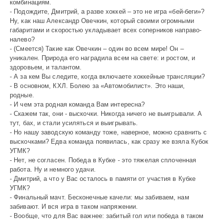
комбинациям.
- Подождите, Дмитрий, а разве хоккей – это не игра «бей-беги»?
Ну, как наш Александр Овечкин, который своими огромными
габаритами и скоростью укладывает всех соперников направо-
налево?
- (Смеется) Такие как Овечкин – один во всем мире! Он –
уникален. Природа его наградила всем на свете: и ростом, и
здоровьем, и талантом.
- А за кем Вы следите, когда включаете хоккейные трансляции?
- В основном, КХЛ. Болею за «Автомобилист». Это наши,
родные.
- И чем эта родная команда Вам интересна?
- Скажем так, они - выскочки. Никогда ничего не выигрывали. А
тут, бах, и стали усиляться и выигрывать.
- Но нашу заводскую команду тоже, наверное, можно сравнить с
выскочками? Едва команда появилась, как сразу же взяла Кубок
УГМК?
- Нет, не согласен. Победа в Кубке - это тяжелая сплоченная
работа. Ну и немного удачи.
- Дмитрий, а что у Вас осталось в памяти от участия в Кубке
УГМК?
- Финальный мачт. Бесконечные качели: мы забиваем, нам
забивают. И вся игра в таком напряжении.
- Вообще, что для Вас важнее: забитый гол или победа в таком