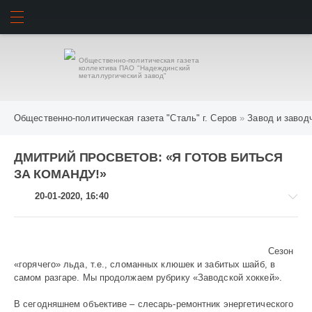
ИСКАТЬ
ВОЙТИ
Общественно-политическая газета
коллектива ПАО "Надеждинский
металлургический завод"
Общественно-политическая газета "Сталь" г. Серов
»
Завод и завод
ДМИТРИЙ ПРОСВЕТОВ: «Я ГОТОВ БИТЬСЯ
ЗА КОМАНДУ!»
20-01-2020, 16:40
Сезон
«горячего» льда, т.е., сломанных клюшек и забитых шайб, в
Завод
самом разгаре. Мы продолжаем рубрику «Заводской хоккей».
и
заводчане
В сегодняшнем объективе – слесарь-ремонтник энергетического