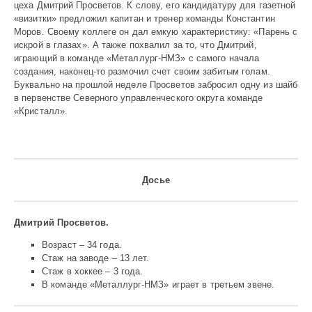
цеха Дмитрий Просветов. К слову, его кандидатуру для газетной
1
«визитки» предложил капитан и тренер команды Константин
755
Моров. Своему коллеге он дал емкую характеристику: «Парень с
искрой в глазах». А также похвалил за то, что Дмитрий,
играющий в команде «Металлург-НМЗ» с самого начала
создания, наконец-то размочил счет своим забитым голам.
Буквально на прошлой неделе Просветов забросил одну из шайб
в первенстве Северного управленческого округа команде
«Кристалл».
Досье
Дмитрий Просветов.
Возраст – 34 года.
Стаж на заводе – 13 лет.
Стаж в хоккее – 3 года.
В команде «Металлург-НМЗ» играет в третьем звене.