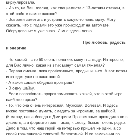
циркулировала.
- И что, на Ваш взгляд, как специалиста с 13-летним стажем, в
этой работе самое важное?
- Вовремя заметить и устранить какую-то неполадку. Могу
сказать, что с годами это уже происходит на автомате.
Оборудование я уже знаю. И мне здесь легко.
Про любовь, радость
и энергию
- Но хоккей – это 60 очень нелегких минут на льду. Интересно,
для Вас лично, какая из этих минут самая тяжелая?
- Первая сменка: пока пробежишься, продышишься. А вот потом
игра идет уже по накатанной.
- А какой самый обидный проигрыш?
- В одну шайбу.
- Если попробовать прорекламировать хоккей, что в этой игре
наиболее яркое?
- То, что она очень интересная. Мужская. Волевая. И здесь
нужно постоянно думать, следить за игроками, за шайбой.
(К слову, наша беседа с Дмитрием Просветовым проходила не в
диалоге, а в формате трио. Такое, к слову, бывает очень редко.
Дело в том, что наш герой на интервью пришел не один, а со
своей гражданской супругой Валентиной. И ее замечания по