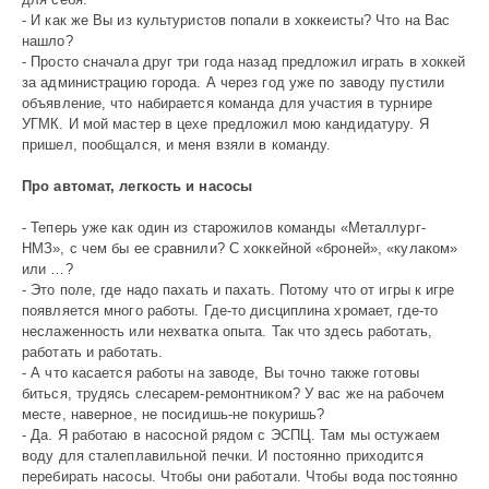
- И как же Вы из культуристов попали в хоккеисты? Что на Вас
нашло?
- Просто сначала друг три года назад предложил играть в хоккей
за администрацию города. А через год уже по заводу пустили
объявление, что набирается команда для участия в турнире
УГМК. И мой мастер в цехе предложил мою кандидатуру. Я
пришел, пообщался, и меня взяли в команду.
Про автомат, легкость и насосы
- Теперь уже как один из старожилов команды «Металлург-
НМЗ», с чем бы ее сравнили? С хоккейной «броней», «кулаком»
или …?
- Это поле, где надо пахать и пахать. Потому что от игры к игре
появляется много работы. Где-то дисциплина хромает, где-то
неслаженность или нехватка опыта. Так что здесь работать,
работать и работать.
- А что касается работы на заводе, Вы точно также готовы
биться, трудясь слесарем-ремонтником? У вас же на рабочем
месте, наверное, не посидишь-не покуришь?
- Да. Я работаю в насосной рядом с ЭСПЦ. Там мы остужаем
воду для сталеплавильной печки. И постоянно приходится
перебирать насосы. Чтобы они работали. Чтобы вода постоянно