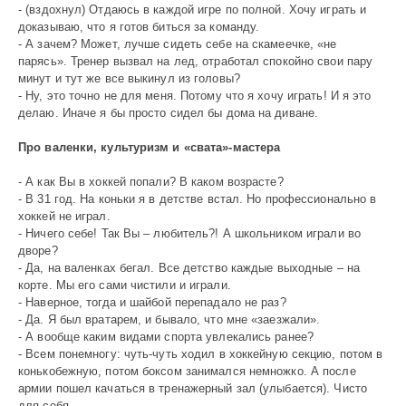
- (вздохнул) Отдаюсь в каждой игре по полной. Хочу играть и
доказываю, что я готов биться за команду.
- А зачем? Может, лучше сидеть себе на скамеечке, «не
парясь». Тренер вызвал на лед, отработал спокойно свои пару
минут и тут же все выкинул из головы?
- Ну, это точно не для меня. Потому что я хочу играть! И я это
делаю. Иначе я бы просто сидел бы дома на диване.
Про валенки, культуризм и «свата»-мастера
- А как Вы в хоккей попали? В каком возрасте?
- В 31 год. На коньки я в детстве встал. Но профессионально в
хоккей не играл.
- Ничего себе! Так Вы – любитель?! А школьником играли во
дворе?
- Да, на валенках бегал. Все детство каждые выходные – на
корте. Мы его сами чистили и играли.
- Наверное, тогда и шайбой перепадало не раз?
- Да. Я был вратарем, и бывало, что мне «заезжали».
- А вообще каким видами спорта увлекались ранее?
- Всем понемногу: чуть-чуть ходил в хоккейную секцию, потом в
конькобежную, потом боксом занимался немножко. А после
армии пошел качаться в тренажерный зал (улыбается). Чисто
для себя.