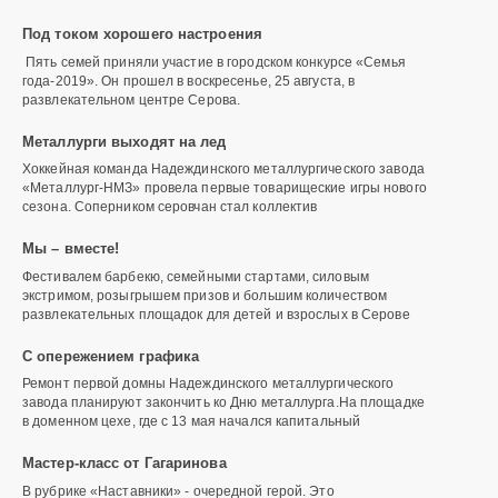
Под током хорошего настроения
​​​​ Пять семей приняли участие в городском конкурсе «Семья
года-2019». Он прошел в воскресенье, 25 августа, в
развлекательном центре Серова.
Металлурги выходят на лед
Хоккейная команда Надеждинского металлургического завода
«Металлург-НМЗ» провела первые товарищеские игры нового
сезона. Соперником серовчан стал коллектив
Мы – вместе!
Фестивалем барбекю, семейными стартами, силовым
экстримом, розыгрышем призов и большим количеством
развлекательных площадок для детей и взрослых в Серове
С опережением графика
Ремонт первой домны Надеждинского металлургического
завода планируют закончить ко Дню металлурга.На площадке
в доменном цехе, где с 13 мая начался капитальный
Мастер-класс от Гагаринова
В рубрике «Наставники» - очередной герой. Это