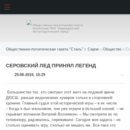
ИСКАТЬ
ВОЙТИ
Общественно-политическая газета
коллектива ПАО "Надеждинский
металлургический завод"
Общественно-политическая газета "Сталь" г. Серов
»
Общество
» Се
СЕРОВСКИЙ ЛЕД ПРИНЯЛ ЛЕГЕНД
29-08-2019, 10:29
Большинство тех, кто смотрел этот матч на ледовой арене
ДЮСШ, раньше виделисвоих кумиров только в спортивной
хронике. Главный судья этой исторической игры – в их числе.
Общество
– Когда я был мальчиком, они уже играли в большой хоккей, – не
/
скрывает волнения Виталий Волонихин. – Мы смотрели их по
Спорт
телевизору, радовались, переживали. Сегодня моя задача – не
столько оценивать игру, сколько не мешать им. Все-таки это
1