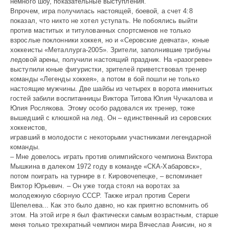
немного шоу, показательные выступления.
073
Впрочем, игра получилась настоящей, боевой, а счет 4:8
показал, что никто не хотел уступать. Не побоялись выйти
против маститых и титулованных спортсменов не только
взрослые поклонники хоккея, но и «Серовские девчата», юные
хоккеисты «Металлурга-2005». Зрители, заполнившие трибуны
ледовой арены, получили настоящий праздник. На «разогреве»
выступили юные фигуристки, зрителей приветствовал тренер
команды «Легенды хоккея», а потом в бой пошли не только
настоящие мужчины. Две шайбы из четырех в ворота именитых
гостей забили воспитанницы Виктора Титова Юлия Чучкалова и
Юлия Рослякова. Этому особо радовался их тренер, тоже
вышедший с клюшкой на лед. Он – единственный из серовских
хоккеистов,
игравший в молодости с некоторыми участниками легендарной
команды.
– Мне довелось играть против олимпийского чемпиона Виктора
Мышкина в далеком 1972 году в команде «СКА-Хабаровск»,
потом поиграть на турнире в г. Кировочепецке, – вспоминает
Виктор Юрьевич. – Он уже тогда стоял на воротах за
молодежную сборную СССР. Также играл против Сереги
Шепелева... Как это было давно, но как приятно вспомнить об
этом. На этой игре я был фактически самым возрастным, старше
меня только трехкратный чемпион мира Вячеслав Анисин, но я