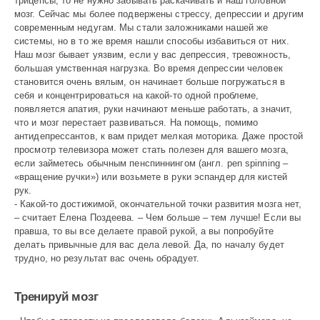
трицепсы, то не нужно забывать раскачивать и наш головной
мозг. Сейчас мы более подвержены стрессу, депрессии и другим
современным недугам. Мы стали заложниками нашей же
системы, но в то же время нашли способы избавиться от них.
Наш мозг бывает уязвим, если у вас депрессия, тревожность,
большая умственная нагрузка. Во время депрессии человек
становится очень вялым, он начинает больше погружаться в
себя и концентрироваться на какой-то одной проблеме,
появляется апатия, руки начинают меньше работать, а значит,
что и мозг перестает развиваться. На помощь, помимо
антидепрессантов, к вам придет мелкая моторика. Даже простой
просмотр телевизора может стать полезен для вашего мозга,
если займетесь обычным пенспиннингом (англ. pen spinning –
«вращение ручки») или возьмете в руки эспандер для кистей
рук.
- Какой-то достижимой, окончательной точки развития мозга нет,
– считает Елена Поздеева. – Чем больше – тем лучше! Если вы
правша, то вы все делаете правой рукой, а вы попробуйте
делать привычные для вас дела левой. Да, по началу будет
трудно, но результат вас очень обрадует.
Тренируй мозг