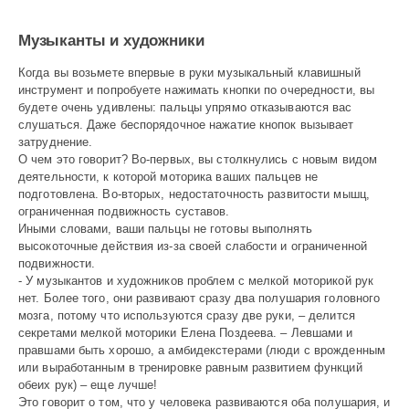
Музыканты и художники
Когда вы возьмете впервые в руки музыкальный клавишный
инструмент и попробуете нажимать кнопки по очередности, вы
будете очень удивлены: пальцы упрямо отказываются вас
слушаться. Даже беспорядочное нажатие кнопок вызывает
затруднение.
О чем это говорит? Во-первых, вы столкнулись с новым видом
деятельности, к которой моторика ваших пальцев не
подготовлена. Во-вторых, недостаточность развитости мышц,
ограниченная подвижность суставов.
Иными словами, ваши пальцы не готовы выполнять
высокоточные действия из-за своей слабости и ограниченной
подвижности.
- У музыкантов и художников проблем с мелкой моторикой рук
нет. Более того, они развивают сразу два полушария головного
мозга, потому что используются сразу две руки, – делится
секретами мелкой моторики Елена Поздеева. – Левшами и
правшами быть хорошо, а амбидекстерами (люди с врожденным
или выработанным в тренировке равным развитием функций
обеих рук) – еще лучше!
Это говорит о том, что у человека развиваются оба полушария, и