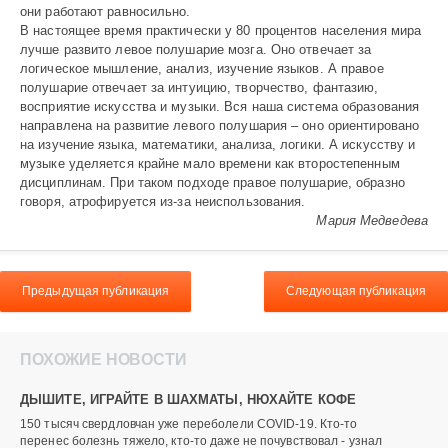
они работают равносильно.
В настоящее время практически у 80 процентов населения мира
лучше развито левое полушарие мозга. Оно отвечает за
логическое мышление, анализ, изучение языков. А правое
полушарие отвечает за интуи­цию, творчество, фантазию,
восприятие искусства и музыки. Вся наша система образования
направлена на развитие левого полушария – оно ориентировано
на изучение языка, математики, анализа, логики. А искусству и
музыке уделяется крайне мало времени как второстепенным
дисцип­линам. При таком подходе правое полушарие, образно
говоря, атрофируется из-за неиспользования.
Мария Медведева
Предыдущая публикация
Следующая публикация
ПОХОЖИЕ НОВОСТИ
ДЫШИТЕ, ИГРАЙТЕ В ШАХМАТЫ, НЮХАЙТЕ КОФЕ
150 тысяч свердловчан уже переболели CОVID-19. Кто-то
перенес болезнь тяжело, кто-то даже не почувствовал - узнал