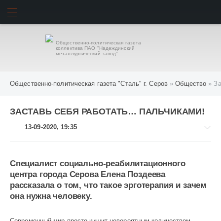
ИСКАТЬ
ВОЙТИ
Общественно-политическая газета
коллектива ПАО "Надеждинский
металлургический завод"
Общественно-политическая газета "Сталь" г. Серов
»
Общество
» За
ЗАСТАВЬ СЕБЯ РАБОТАТЬ… ПАЛЬЧИКАМИ!
13-09-2020, 19:35
Специалист социально-реабилитационного
центра города Серова Елена Поздеева
Общество
рассказала о том, что такое эрготерапия и зачем
1
она нужна человеку.
328
Современный мир просто кишит невероятным количеством