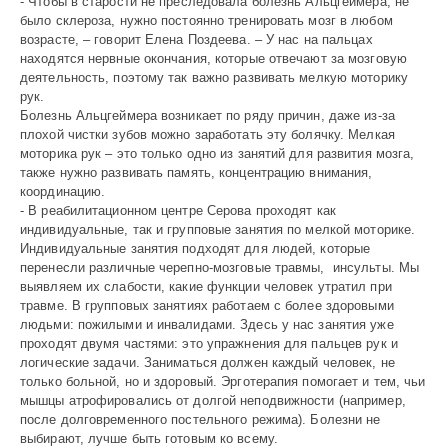
- Чтобы в старости не преследовала болезнь Альцгеймера, не
было склероза, нужно постоянно тренировать мозг в любом
возрасте, – говорит Елена Поздеева. – У нас на пальцах
находятся нервные окончания, которые отвечают за мозговую
деятельность, поэтому так важно развивать мелкую моторику
рук.
Болезнь Альцгеймера возникает по ряду причин, даже из-за
плохой чистки зубов можно заработать эту болячку. Мелкая
моторика рук – это только одно из занятий для развития мозга,
также нужно развивать память, концентрацию внимания,
координацию.
- В реабилитационном центре Серова проходят как
индивидуальные, так и групповые занятия по мелкой моторике.
Индивидуальные занятия подходят для людей, которые
перенесли различные черепно-мозговые травмы, инсульты. Мы
выявляем их слабости, какие функции человек утратил при
травме. В групповых занятиях работаем с более здоровыми
людьми: пожилыми и инвалидами. Здесь у нас занятия уже
проходят двумя частями: это упражнения для пальцев рук и
логические задачи. Заниматься должен каждый человек, не
только больной, но и здоровый. Эрготерапия помогает и тем, чьи
мышцы атрофировались от долгой неподвижности (например,
после долговременного постельного режима). Болезни не
выбирают, лучше быть готовым ко всему.