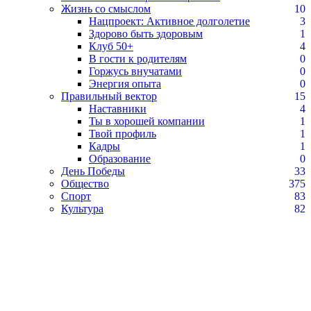
Жизнь со смыслом
10
Нацпроект: Активное долголетие
3
Здорово быть здоровым
1
Клуб 50+
4
В гости к родителям
0
Горжусь внучатами
0
Энергия опыта
0
Правильный вектор
15
Наставники
4
Ты в хорошей компании
1
Твой профиль
1
Кадры
1
Образование
0
День Победы
33
Общество
375
Спорт
83
Культура
82