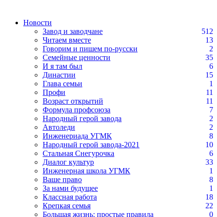
Новости
Завод и заводчане
512
Читаем вместе
13
Говорим и пишем по-русски
2
Семейные ценности
35
И я там был
6
Династии
15
Глава семьи
1
Профи
11
Возраст открытий
11
Формула профсоюза
7
Народный герой завода
2
Автоледи
2
Инженериада УГМК
8
Народный герой завода-2021
10
Стальная Снегурочка
6
Диалог культур
33
Инженерная школа УГМК
1
Ваше право
8
За нами будущее
1
Классная работа
18
Крепкая семья
22
Большая жизнь: простые правила
0