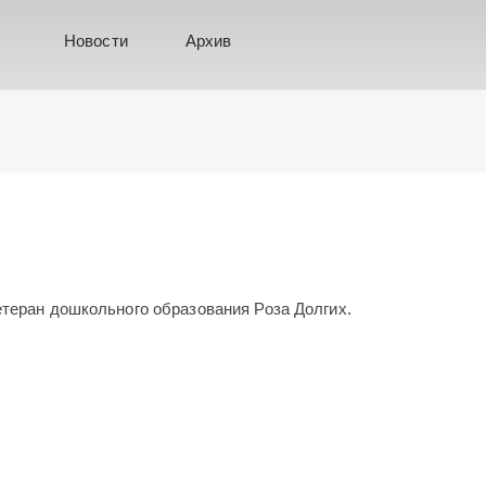
Новости
Архив
етеран дошкольного образования Роза Долгих.