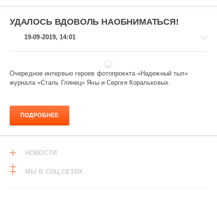
УДАЛОСЬ ВДОВОЛЬ НАОБНИМАТЬСЯ!
19-09-2019, 14:01
Очередное интервью героев фотопроекта «Надежный тыл»
журнала «Сталь Глянец» Яны и Сергея Коральковых.
Завод
и
заводчане
ПОДРОБНЕЕ
1
181
НОВОСТИ
МЫ В СОЦ.СЕТЯХ