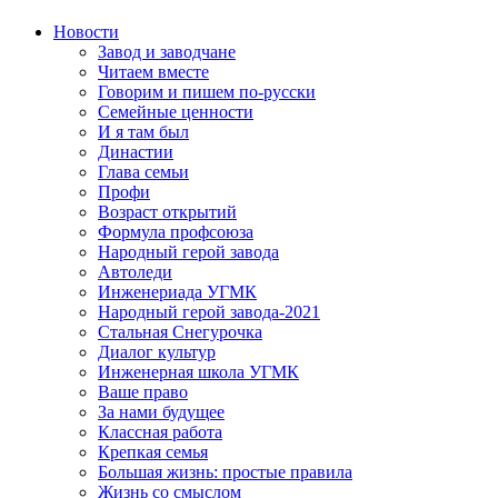
Новости
Завод и заводчане
Читаем вместе
Говорим и пишем по-русски
Семейные ценности
И я там был
Династии
Глава семьи
Профи
Возраст открытий
Формула профсоюза
Народный герой завода
Автоледи
Инженериада УГМК
Народный герой завода-2021
Стальная Снегурочка
Диалог культур
Инженерная школа УГМК
Ваше право
За нами будущее
Классная работа
Крепкая семья
Большая жизнь: простые правила
Жизнь со смыслом