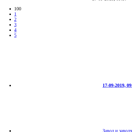
100
1
2
3
4
5
17-09-2019, 09
Завод и завод