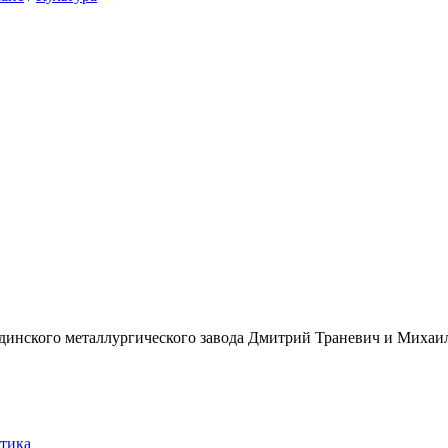
инского металлургического завода Дмитрий Траневич и Михаил 
тика