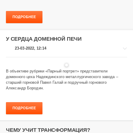
и
заводчане
1
ПОДРОБНЕЕ
062
У СЕРДЦА ДОМЕННОЙ ПЕЧИ
23-03-2022, 12:14
В объективе рубрики «Парный портрет» представители
доменного цеха Надеждинского металлургического завода –
Завод
старший горновой Павел Галай и подручный горнового
и
Александр Бородин.
заводчане
979
ПОДРОБНЕЕ
ЧЕМУ УЧИТ ТРАНСФОРМАЦИЯ?