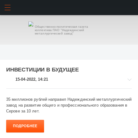
ИСКАТЬ
ВОЙТИ
Общественно-политическая газета
коллектива ПАО "Надеждинский
металлургический завод"
ИНВЕСТИЦИИ В БУДУЩЕЕ
15-04-2022, 14:21
35 миллионов рублей направил Надеждинский металлургический
завод на развитие общего и профессионального образования в
Серове за 10 лет.
Завод
и
заводчане
ПОДРОБНЕЕ
875