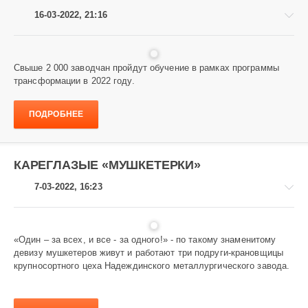
16-03-2022, 21:16
Свыше 2 000 заводчан пройдут обучение в рамках программы
трансформации в 2022 году.
Завод
и
ПОДРОБНЕЕ
заводчане
688
КАРЕГЛАЗЫЕ «МУШКЕТЕРКИ»
7-03-2022, 16:23
«Один – за всех, и все - за одного!» - по такому знаменитому
девизу муш­кетеров живут и работают три подруги-крановщицы
Завод
крупносортного цеха Надеждинского металлургического завода.
и
заводчане
704