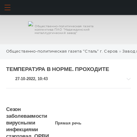
ИСКАТЬ
ВОЙТИ
Общественно-политическая газета
коллектива ПАО "Надеждинский
металлургический завод"
Общественно-политическая газета "Сталь" г. Серов
»
Завод 
ТЕМПЕРАТУРА В НОРМЕ. ПРОХОДИТЕ
27-10-2022, 10:43
Сезон
Завод
заболеваемости
и
вирусными
Прямая речь
заводчане
инфекция­ми
1
стартовал. ОРВИ,