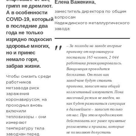
Елена Важенина,
036
грипп не дремлют.
А в особенности
заместитель директора по об­щим
вопросам
COVID-19, который
Надеждинского металлургического
в последние два
завода:
года не только
изрядно подкосил
– За полгода на заводе впервые
здоровье многих,
прививку от коронавируса
но и принес
поставили 165 человек, 2 044
немало горя,
работника ревакцинировались.
забрав жизни.
Вакцинация проводится
бесплатно. От того как
Чтобы снизить среди
заводчане будут ставить
работников
прививки, зависит наш общий
метзавода риск
коллективный иммунитет. Пока
заражения
масочный режим не введен, но
коронавирусом, на
как будет развиваться ситуация
проходных вновь
в дальнейшем – зависит только
включили
от нас. При этом продолжают
тепловизоры - они
действовать все ранее принятые
измеряют
регламенты и приказы, которые
температуру тела
не позволяют допустить
заводчан перед