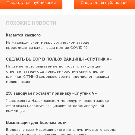
Предыдущая публикация
Следующая публикация
ПОХОЖИЕ НОВОСТИ
Касается каждого
На Надеждинском металлургическом заводе
продолжается вакцинация против COVID-19.
СДЕЛАТЬ ВЫБОР В ПОЛЬЗУ ВАКЦИНЫ «СПУТНИК V»
На самые часто задаваемые вопросы о вакцинации
отвечает заведующая эпидемиологическим отделом
клиники «УГМК-Здоровье», врач-эпидемиолог, кандидат
медицинских
250 заводчан поставят прививку «Спутник V»
1 февраля на Надеждинском металлургическом заводе
стартовала массовая вакцинация от коронавирусной
инфекции.
Вакцинация для безопасности
В здравпунктах Надеждинского металлургического завода
в самом разгаре вакцинация против гриппа.