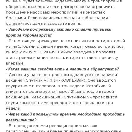
лишним будет все-таки надевать маску в транспорте и в
общественных местах, а в разгар сезона ограничить
посещение массовых мероприятий и контакты с
больными. Если появились признаки заболевания –
оставайтесь дома и вызовите врача.
- Заводчане по-преж­нему активно ставят при­вивки
против коронавируса?
- В настоящее время уже не тот пик активности, который
мы наблюдали в самом начале, когда только встретились
лицом к лицу с COVID-19. Сейчас заводчане проходят
этапы ревакцинации, но есть и те, кто ставит прививку
впервые.
- Какая вакцина сегодня есть в наличии в здравпункте?
- Сегодня у нас в центральном здравпункте в наличии
вакцина «Спутник V» (Гам-КОВИД-Вак). Она вводится
двукратно с интервалом в три недели. Устойчивый
иммунитет формируется через 21 день после второй
вакцинации. Ревакцинация «Спутником V» проводится
двумя компонентами препарата с интервалом в три
недели.
- Через какой промежуток времени необходимо проходить
ревакцинацию?
- В период эпидемии ревакцинироваться как
переболевшим, так и ранее привитым необходимо один