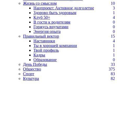
Жизнь со смыслом
10
Нацпроект: Активное долголетие
3
Здорово быть здоровым
1
Клуб 50+
4
В гости к родителям
0
Горжусь внучатами
0
Энергия опыта
0
Правильный вектор
15
Наставники
4
Ты в хорошей компании
1
Твой профиль
1
Кадры
1
Образование
0
День Победы
33
Общество
375
Спорт
83
Культура
82