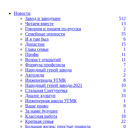
Новости
Завод и заводчане
512
Читаем вместе
13
Говорим и пишем по-русски
2
Семейные ценности
35
И я там был
6
Династии
15
Глава семьи
1
Профи
11
Возраст открытий
11
Формула профсоюза
7
Народный герой завода
2
Автоледи
2
Инженериада УГМК
8
Народный герой завода-2021
10
Стальная Снегурочка
6
Диалог культур
33
Инженерная школа УГМК
1
Ваше право
8
За нами будущее
1
Классная работа
18
Крепкая семья
22
Большая жизнь: простые правила
0