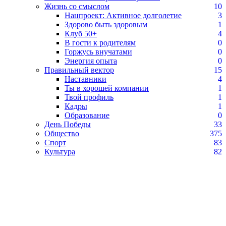
Жизнь со смыслом
10
Нацпроект: Активное долголетие
3
Здорово быть здоровым
1
Клуб 50+
4
В гости к родителям
0
Горжусь внучатами
0
Энергия опыта
0
Правильный вектор
15
Наставники
4
Ты в хорошей компании
1
Твой профиль
1
Кадры
1
Образование
0
День Победы
33
Общество
375
Спорт
83
Культура
82