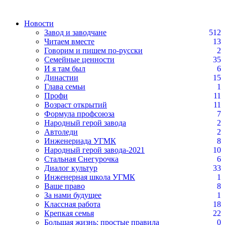
Новости
Завод и заводчане
512
Читаем вместе
13
Говорим и пишем по-русски
2
Семейные ценности
35
И я там был
6
Династии
15
Глава семьи
1
Профи
11
Возраст открытий
11
Формула профсоюза
7
Народный герой завода
2
Автоледи
2
Инженериада УГМК
8
Народный герой завода-2021
10
Стальная Снегурочка
6
Диалог культур
33
Инженерная школа УГМК
1
Ваше право
8
За нами будущее
1
Классная работа
18
Крепкая семья
22
Большая жизнь: простые правила
0