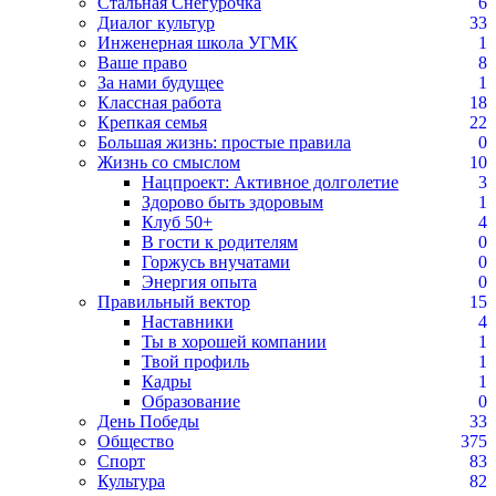
Стальная Снегурочка
6
Диалог культур
33
Инженерная школа УГМК
1
Ваше право
8
За нами будущее
1
Классная работа
18
Крепкая семья
22
Большая жизнь: простые правила
0
Жизнь со смыслом
10
Нацпроект: Активное долголетие
3
Здорово быть здоровым
1
Клуб 50+
4
В гости к родителям
0
Горжусь внучатами
0
Энергия опыта
0
Правильный вектор
15
Наставники
4
Ты в хорошей компании
1
Твой профиль
1
Кадры
1
Образование
0
День Победы
33
Общество
375
Спорт
83
Культура
82