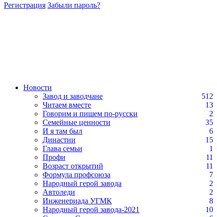
Регистрация
Забыли пароль?
Новости
Завод и заводчане
512
Читаем вместе
13
Говорим и пишем по-русски
2
Семейные ценности
35
И я там был
6
Династии
15
Глава семьи
1
Профи
11
Возраст открытий
11
Формула профсоюза
7
Народный герой завода
2
Автоледи
2
Инженериада УГМК
8
Народный герой завода-2021
10