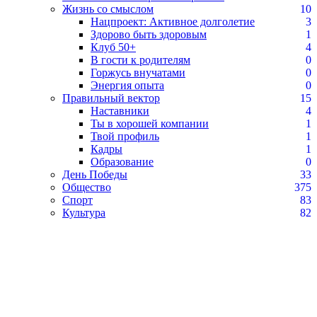
Жизнь со смыслом
10
Нацпроект: Активное долголетие
3
Здорово быть здоровым
1
Клуб 50+
4
В гости к родителям
0
Горжусь внучатами
0
Энергия опыта
0
Правильный вектор
15
Наставники
4
Ты в хорошей компании
1
Твой профиль
1
Кадры
1
Образование
0
День Победы
33
Общество
375
Спорт
83
Культура
82