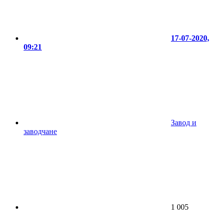
17-07-2020,
09:21
Завод и
заводчане
1 005