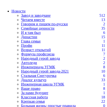
Новости
Завод и заводчане
512
Читаем вместе
13
Говорим и пишем по-русски
2
Семейные ценности
35
И я там был
6
Династии
15
Глава семьи
1
Профи
11
Возраст открытий
11
Формула профсоюза
7
Народный герой завода
2
Автоледи
2
Инженериада УГМК
8
Народный герой завода-2021
10
Стальная Снегурочка
6
Диалог культур
33
Инженерная школа УГМК
1
Ваше право
8
За нами будущее
1
Классная работа
18
Крепкая семья
22
Большая жизнь: простые правила
0