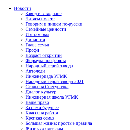
Новости
Завод и заводчане
Читаем вместе
Говорим и пишем по-русски
Семейные ценности
И я там был
Династии
Глава семьи
Профи
Возраст открытий
Формула профсоюза
Народный герой завода
Автоледи
Инженериада УГМК
Народный герой завода-2021
Стальная Снегурочка
Диалог культур
Инженерная школа УГМК
Ваше право
За нами будущее
Классная работа
Крепкая семья
Большая жизнь: простые правила
Жизнь со смыслом