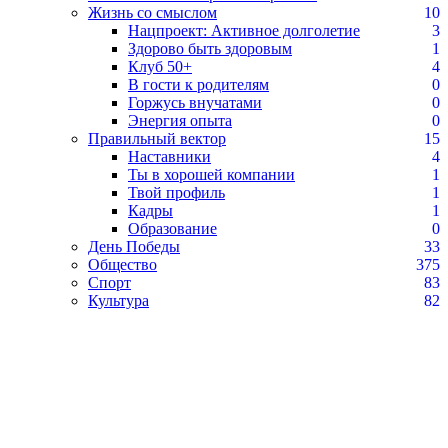
Жизнь со смыслом
10
Нацпроект: Активное долголетие
3
Здорово быть здоровым
1
Клуб 50+
4
В гости к родителям
0
Горжусь внучатами
0
Энергия опыта
0
Правильный вектор
15
Наставники
4
Ты в хорошей компании
1
Твой профиль
1
Кадры
1
Образование
0
День Победы
33
Общество
375
Спорт
83
Культура
82