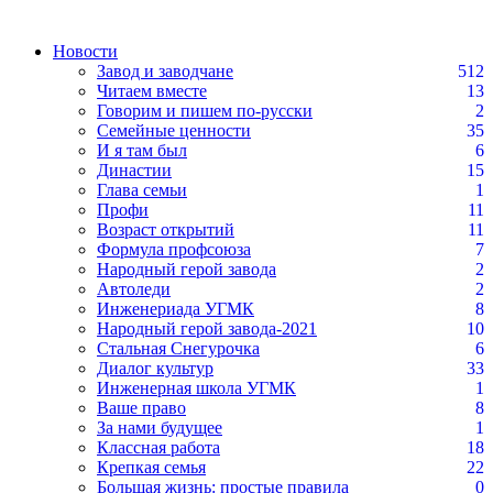
Новости
Завод и заводчане
512
Читаем вместе
13
Говорим и пишем по-русски
2
Семейные ценности
35
И я там был
6
Династии
15
Глава семьи
1
Профи
11
Возраст открытий
11
Формула профсоюза
7
Народный герой завода
2
Автоледи
2
Инженериада УГМК
8
Народный герой завода-2021
10
Стальная Снегурочка
6
Диалог культур
33
Инженерная школа УГМК
1
Ваше право
8
За нами будущее
1
Классная работа
18
Крепкая семья
22
Большая жизнь: простые правила
0