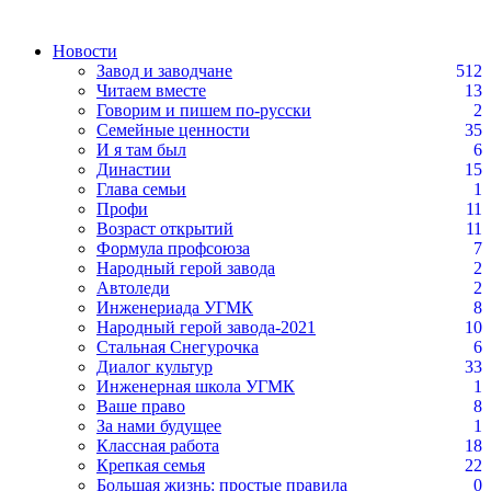
Новости
Завод и заводчане
512
Читаем вместе
13
Говорим и пишем по-русски
2
Семейные ценности
35
И я там был
6
Династии
15
Глава семьи
1
Профи
11
Возраст открытий
11
Формула профсоюза
7
Народный герой завода
2
Автоледи
2
Инженериада УГМК
8
Народный герой завода-2021
10
Стальная Снегурочка
6
Диалог культур
33
Инженерная школа УГМК
1
Ваше право
8
За нами будущее
1
Классная работа
18
Крепкая семья
22
Большая жизнь: простые правила
0