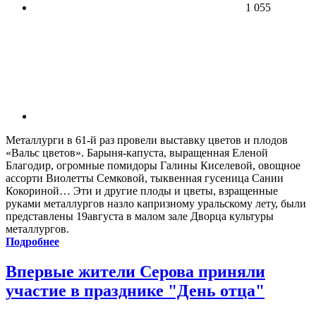
1 055
Металлурги в 61-й раз провели выставку цветов и плодов
«Вальс цветов». Барыня-капуста, выращенная Еленой
Благодир, огромные помидоры Галины Киселевой, овощное
ассорти Виолетты Семковой, тыквенная гусеница Сании
Кокориной… Эти и другие плоды и цветы, взращенные
руками металлургов назло капризному уральскому лету, были
представлены 19августа в малом зале Дворца культуры
металлургов.
Подробнее
Впервые жители Серова приняли
участие в празднике "День отца"