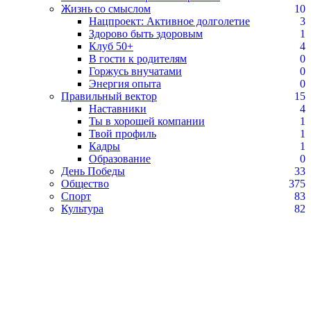
Жизнь со смыслом
10
Нацпроект: Активное долголетие
3
Здорово быть здоровым
1
Клуб 50+
4
В гости к родителям
0
Горжусь внучатами
0
Энергия опыта
0
Правильный вектор
15
Наставники
4
Ты в хорошей компании
1
Твой профиль
1
Кадры
1
Образование
0
День Победы
33
Общество
375
Спорт
83
Культура
82