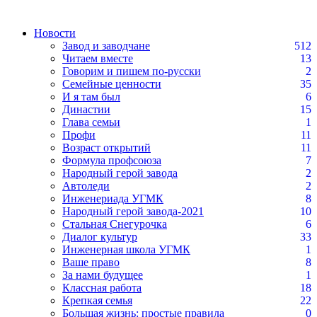
Новости
Завод и заводчане
512
Читаем вместе
13
Говорим и пишем по-русски
2
Семейные ценности
35
И я там был
6
Династии
15
Глава семьи
1
Профи
11
Возраст открытий
11
Формула профсоюза
7
Народный герой завода
2
Автоледи
2
Инженериада УГМК
8
Народный герой завода-2021
10
Стальная Снегурочка
6
Диалог культур
33
Инженерная школа УГМК
1
Ваше право
8
За нами будущее
1
Классная работа
18
Крепкая семья
22
Большая жизнь: простые правила
0