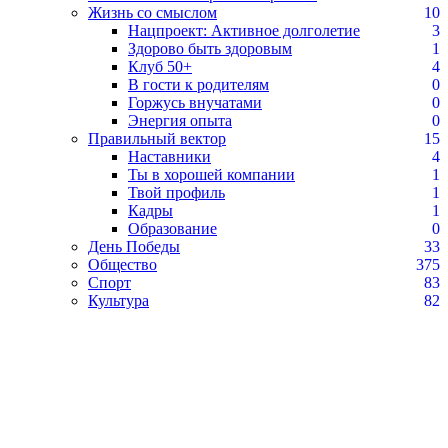
Жизнь со смыслом
10
Нацпроект: Активное долголетие
3
Здорово быть здоровым
1
Клуб 50+
4
В гости к родителям
0
Горжусь внучатами
0
Энергия опыта
0
Правильный вектор
15
Наставники
4
Ты в хорошей компании
1
Твой профиль
1
Кадры
1
Образование
0
День Победы
33
Общество
375
Спорт
83
Культура
82