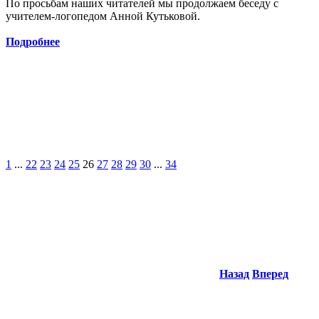
По просьбам наших читателей мы продолжаем беседу с
учителем-логопедом Анной Кутьковой.
Подробнее
1
...
22
23
24
25
26
27
28
29
30
...
34
Назад
Вперед