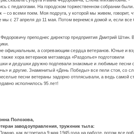
сь с педагогами. На городском торжественном собрании были
ак – со всеми поем. Моя подруга, у которой мы живем, говорит, ч
 мы с 27 апреля до 11 мая. Потом вернемся домой и, если все
Федоровичу преподнес директор предприятия Дмит­рий Штин. 
ики.
не официальным, а согреваю­щим сердца ветеранов. Юные и в
а также хора ветеранов метзавода «Раздолье» подготовили
шки и дедушки дружно подпевали знакомые и любимые песни о
чь» и другие. Знаменитый «День Победы» все пели стоя, со с
 веселые песни ветераны задорно отплясывали, а ведь самой 
едавно исполнилось 95 лет!
онна Полозова,
етеран заводоуправления, труженик тыла:
Помню, как встретила 9 мая 1945 года на работе, потом все по