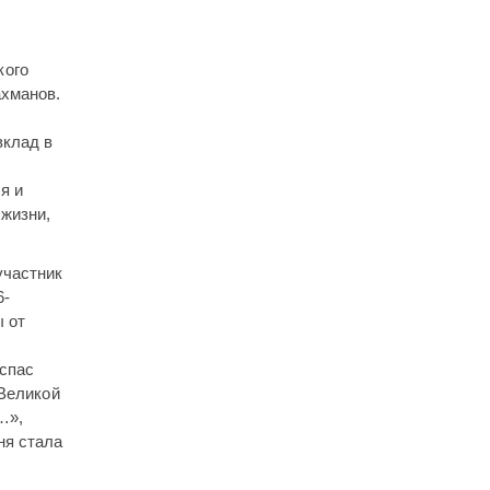
кого
ахманов.
вклад в
я и
 жизни,
участник
6-
ы от
 спас
 Великой
…»,
ня стала