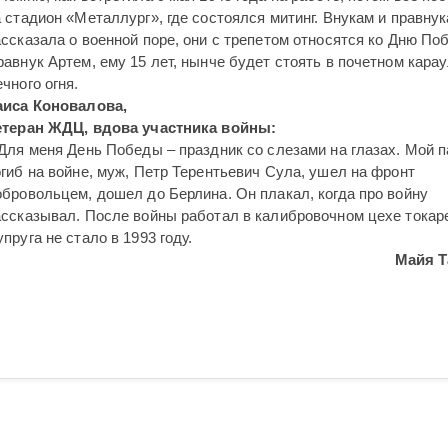
 стадион «Металлург», где состоялся митинг. Внукам и правнук
ассказала о военной поре, они с трепетом относятся ко Дню По
авнук Артем, ему 15 лет, нынче будет стоять в почетном карау
чного огня.
аиса Коновалова,
етеран ЖДЦ, вдова участника войны:
 Для меня День Победы – праздник со слезами на глазах. Мой п
огиб на войне, муж, Петр Терентьевич Сула, ушел на фронт
обровольцем, дошел до Берлина. Он плакал, когда про войну
ассказывал. После вой­ны работал в калибровочном цехе токар
пруга не стало в 1993 году.
Майя Т