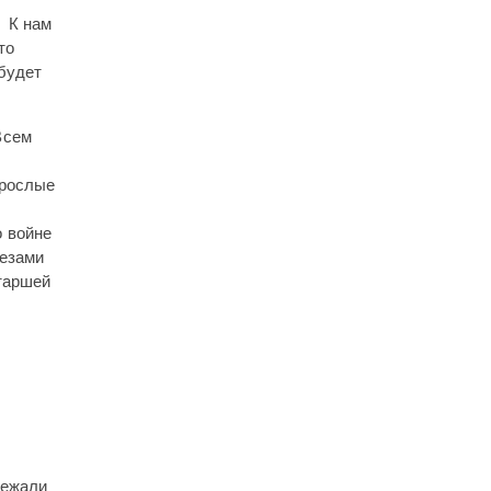
. К нам
то
 будет
Всем
зрослые
 войне
лезами
старшей
бежали