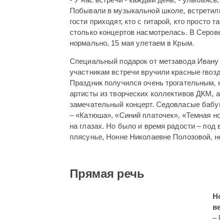
Побывали в музыкальной школе, встретили
гости приходят, кто с гитарой, кто просто т
столько концертов насмотрелась. В Серове
нормально, 15 мая улетаем в Крым.
Специальный подарок от метзавода Ивану 
участникам встречи вручили красные гвозд
Праздник получился очень трогательным, 
артисты из творческих коллективов ДКМ, 
замечательный концерт. Седовласые бабу
– «Катюша», «Синий платочек», «Темная но
на глазах. Но было и время радости – под
плясунье, Нонне Николаевне Полозовой, н
Прямая речь
Н
в
– 