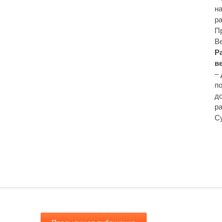
на
р
Пр
Ве
Р
в
–
п
д
р
Су