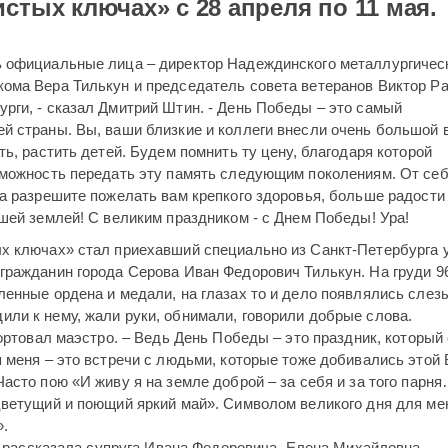
стых ключах» с 28 апреля по 11 мая.
ь официальные лица – директор Надеждинского металлургичес
ома Вера Тилькун и председатель совета ветеранов Виктор Р
рги, - сказал Дмитрий Штин. - День Победы – это самый
й страны. Вы, ваши близкие и коллеги внесли очень большой 
ь, растить детей. Будем помнить ту цену, благодаря которой
зможность передать эту память следующим поколениям. От себ
а разрешите пожелать вам крепкого здоровья, больше радости
шей землей! С великим праздником - с Днем Победы! Ура!
х ключах» стал приехавший специально из Санкт-Петербурга 
гражданин города Серова Иван Федорович Тилькун. На груди 9
енные ордена и медали, на глазах то и дело появлялись слез
ли к нему, жали руки, обнимали, говорили добрые слова.
портовал маэстро. – Ведь День Победы – это праздник, который
 меня – это встречи с людьми, которые тоже добивались этой
асто пою «И живу я на земле доброй – за себя и за того парня
цветущий и поющий яркий май». Символом великого дня для ме
.
ь, рассказала супруга Ивана Федоровича, Елена Михайловна. -