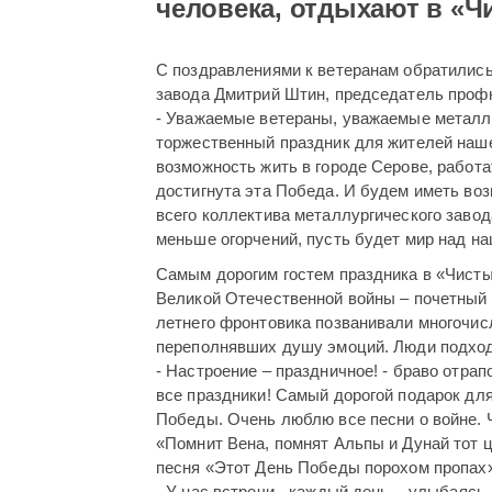
человека, отдыхают в «Чи
С поздравлениями к ветеранам обратилис
завода Дмитрий Штин, председатель профк
- Уважаемые ветераны, уважаемые металлу
торжественный праздник для жителей наше
возможность жить в городе Серове, работат
достигнута эта Победа. И будем иметь во
всего коллектива металлургического завод
меньше огорчений, пусть будет мир над на
Самым дорогим гостем праздника в «Чисты
Великой Отечественной войны – почетный 
летнего фронтовика позванивали многочисл
переполнявших душу эмоций. Люди подходи
- Настроение – праздничное! - браво отра
все праздники! Самый дорогой подарок для
Победы. Очень люблю все песни о войне. Ч
«Помнит Вена, помнят Альпы и Дунай тот 
песня «Этот День Победы порохом пропах»
- У нас встречи - каждый день, - улыбаяс