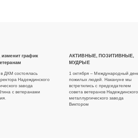
 изменит график
АКТИВНЫЕ, ПОЗИТИВНЫЕ,
етеранам
МУДРЫЕ
 в ДКМ состоялась
1 октября – Международный ден
иректора Надеждинского
пожилых людей. Накануне мы
ического завода
встретились с председателем
тина с ветеранами
совета ветеранов Надеждинског
ия.
металлургического завода
Виктором