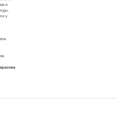
ам я
беды.
ле у
апа
ем.
арасова