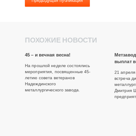
Предыдущая публикация
ПОХОЖИЕ НОВОСТИ
45 – и вечная весна!
Метзавод
выплат в
На прошлой неделе состоялись
мероприятия, посвященные 45-
21 апреля
летию совета ветеранов
встреча д
Надеждинского
металлург
металлургического завода.
Дмитрия Ш
предприят