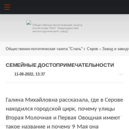
ИСКАТЬ
ВОЙТИ
Общественно-политическая газета
коллектива ПАО "Надеждинский
металлургический завод"
Общественно-политическая газета "Сталь" г. Серов
»
Завод и завод
СЕМЕЙНЫЕ ДОСТОПРИМЕЧАТЕЛЬНОСТИ
11-08-2022, 13:37
Галина Михайловна рассказала, где в Серове
Завод
находился городской цирк, почему улицы
и
заводчане
Вторая Молочная и Первая Овощная имеют
745
такое название и почему 9 Мая она