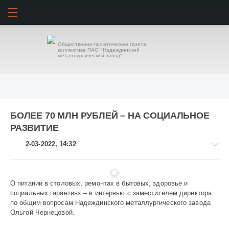
ИСКАТЬ
ВОЙТИ
Общественно-политическая газета
коллектива ПАО "Надеждинский
металлургический завод"
БОЛЕЕ 70 МЛН РУБЛЕЙ – НА СОЦИАЛЬНОЕ
РАЗВИТИЕ
2-03-2022, 14:32
О питании в столовых, ремонтах в бытовых, здоровье и
социальных гарантиях – в интервью с заместителем директора
Завод
по общим вопросам Надеждинского металлургического завода
и
Ольгой Чернецовой.
заводчане