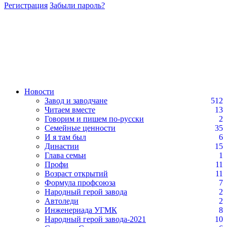
Регистрация
Забыли пароль?
Новости
Завод и заводчане
512
Читаем вместе
13
Говорим и пишем по-русски
2
Семейные ценности
35
И я там был
6
Династии
15
Глава семьи
1
Профи
11
Возраст открытий
11
Формула профсоюза
7
Народный герой завода
2
Автоледи
2
Инженериада УГМК
8
Народный герой завода-2021
10