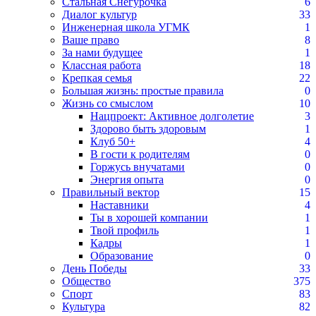
Стальная Снегурочка
6
Диалог культур
33
Инженерная школа УГМК
1
Ваше право
8
За нами будущее
1
Классная работа
18
Крепкая семья
22
Большая жизнь: простые правила
0
Жизнь со смыслом
10
Нацпроект: Активное долголетие
3
Здорово быть здоровым
1
Клуб 50+
4
В гости к родителям
0
Горжусь внучатами
0
Энергия опыта
0
Правильный вектор
15
Наставники
4
Ты в хорошей компании
1
Твой профиль
1
Кадры
1
Образование
0
День Победы
33
Общество
375
Спорт
83
Культура
82