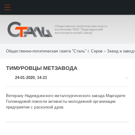
ИСКАТЬ
ВОЙТИ
Общественно-политическая газета
коллектива ПАО "Надеждинский
металлургический завод"
Общественно-политическая газета "Сталь" г. Серов
»
Завод и завод
ТИМУРОВЦЫ МЕТЗАВОДА
24-01-2020, 14:21
Ветерану Надеждинского металлургического завода Маргарите
Голомидовой помогли активисты молодежной организации
предприятия с расколкой дров.
Завод
и
заводчане
1