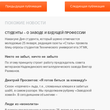
Предыдущая публикация
Следующая публикация
ПОХОЖИЕ НОВОСТИ
СТУДЕНТЫ – О ЗАВОДЕ И БУДУЩЕЙ ПРОФЕССИИ
Накануне Дня студента, который шумно отмечается
молодежью 25 января, редакция газеты «Сталь» провела
блиц-опросы студентов Технического университета УГМК,
Никто не забыт, ничто не забыто
По этому принципу строит работу председатель совета
ветеранов Надеждинского металлургического завода Виктор
Рахманов.
Дмитрий Просветов: «Я готов биться за команду!»
Сезон «горячего» льда, т.е., сломанных клюшек и забитых
шайб, в самом разгаре. Мы продолжаем рубрику «Заводской
хоккей». В сегодняшнем объективе –
Люди из «монолита»
В рамках предстоящего в этом году 75-летия со дня окончания