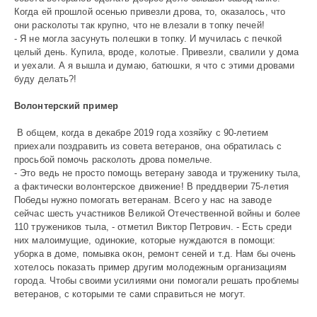
Когда ей прошлой осенью привезли дрова, то, оказалось, что
они расколоты так крупно, что не влезали в топку печей!
- Я не могла засунуть полешки в топку. И мучилась с печкой
целый день. Купила, вроде, колотые. Привезли, свалили у дома
и уехали. А я вышла и думаю, батюшки, я что с этими дровами
буду делать?!
Волонтерский пример
В общем, когда в декабре 2019 года хозяйку с 90-летием
приехали поздравить из совета ветеранов, она обратилась с
просьбой помочь расколоть дрова помельче.
- Это ведь не просто помощь ветерану завода и труженику тыла,
а фактически волонтерское движение! В преддверии 75-летия
Победы нужно помогать ветеранам. Всего у нас на заводе
сейчас шесть участников Великой Отечественной войны и более
110 тружеников тыла, - отметил Виктор Петрович. - Есть среди
них малоимущие, одинокие, которые нуждаются в помощи:
уборка в доме, помывка окон, ремонт сеней и т.д. Нам бы очень
хотелось показать пример другим молодежным организациям
города. Чтобы своими усилиями они помогали решать проблемы
ветеранов, с которыми те сами справиться не могут.