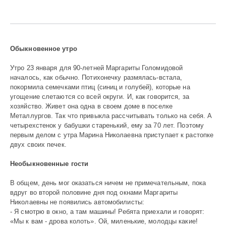
196
Обыкновенное утро
Утро 23 января для 90-летней Маргариты Голомидовой
началось, как обычно. Потихонечку размялась-встала,
покормила семечками птиц (синиц и голубей), которые на
угощение слетаются со всей округи. И, как говорится, за
хозяйство. Живет она одна в своем доме в поселке
Металлургов. Так что привыкла рассчитывать только на себя. А
четырехстенок у бабушки старенький, ему за 70 лет. Поэтому
первым делом с утра Марина Николаевна приступает к растопке
двух своих печек.
Необыкновенные гости
В общем, день мог оказаться ничем не примечательным, пока
вдруг во второй половине дня под окнами Маргариты
Николаевны не появились автомобилисты:
- Я смотрю в окно, а там машины! Ребята приехали и говорят:
«Мы к вам - дрова колоть». Ой, миленькие, молодцы какие!