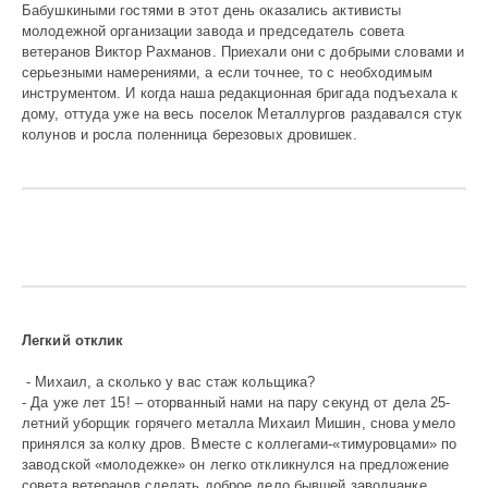
Бабушкиными гостями в этот день оказались активисты
молодежной организации завода и председатель совета
ветеранов Виктор Рахманов. Приехали они с добрыми словами и
серьезными намерениями, а если точнее, то с необходимым
инструментом. И когда наша редакционная бригада подъехала к
дому, оттуда уже на весь поселок Металлургов раздавался стук
колунов и росла поленница березовых дровишек.
Легкий отклик
- Михаил, а сколько у вас стаж кольщика?
- Да уже лет 15! – оторванный нами на пару секунд от дела 25-
летний уборщик горячего металла Михаил Мишин, снова умело
принялся за колку дров. Вместе с коллегами-«тимуровцами» по
заводской «молодежке» он легко откликнулся на предложение
совета ветеранов сделать доброе дело бывшей заводчанке.