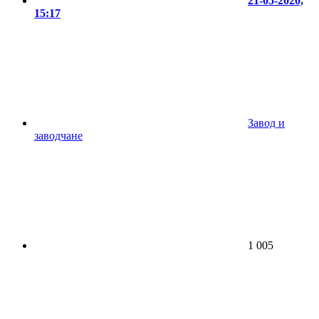
21-05-2020,
15:17
Завод и
заводчане
1 005