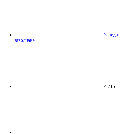
Завод и
заводчане
4 715