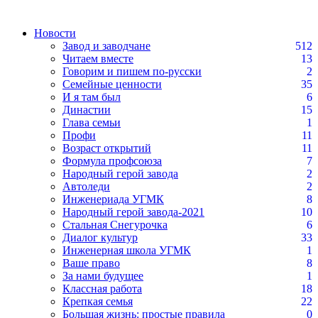
Новости
Завод и заводчане
512
Читаем вместе
13
Говорим и пишем по-русски
2
Семейные ценности
35
И я там был
6
Династии
15
Глава семьи
1
Профи
11
Возраст открытий
11
Формула профсоюза
7
Народный герой завода
2
Автоледи
2
Инженериада УГМК
8
Народный герой завода-2021
10
Стальная Снегурочка
6
Диалог культур
33
Инженерная школа УГМК
1
Ваше право
8
За нами будущее
1
Классная работа
18
Крепкая семья
22
Большая жизнь: простые правила
0