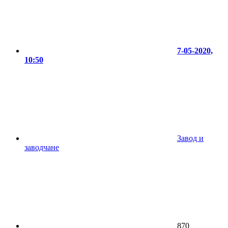
7-05-2020,
10:50
Завод и
заводчане
870