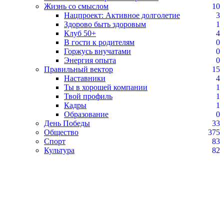
Жизнь со смыслом
10
Нацпроект: Активное долголетие
3
Здорово быть здоровым
1
Клуб 50+
4
В гости к родителям
0
Горжусь внучатами
0
Энергия опыта
0
Правильный вектор
15
Наставники
4
Ты в хорошей компании
1
Твой профиль
1
Кадры
1
Образование
0
День Победы
33
Общество
375
Спорт
83
Культура
82