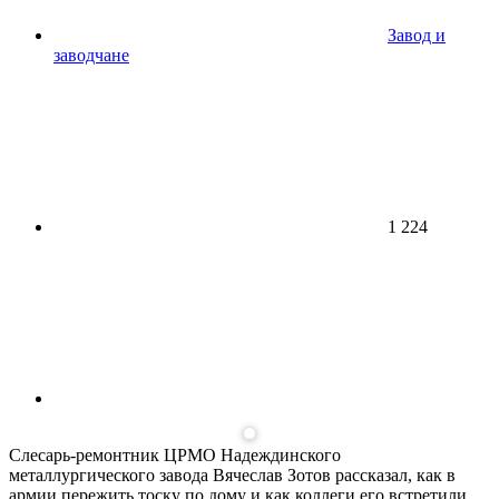
Завод и
заводчане
1 224
Слесарь-ремонтник ЦРМО Надеждинского
металлургического завода Вячеслав Зотов рассказал, как в
армии пережить тоску по дому и как коллеги его встретили