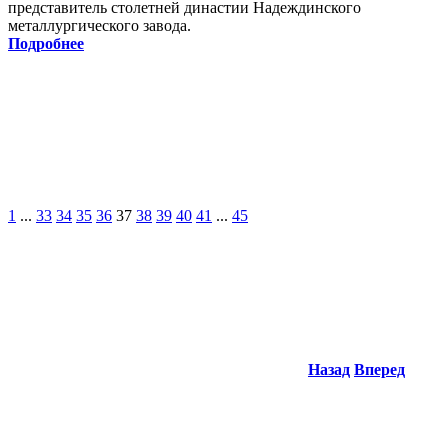
представитель столетней династии Надеждинского
металлургического завода.
Подробнее
1
...
33
34
35
36
37
38
39
40
41
...
45
Назад
Вперед