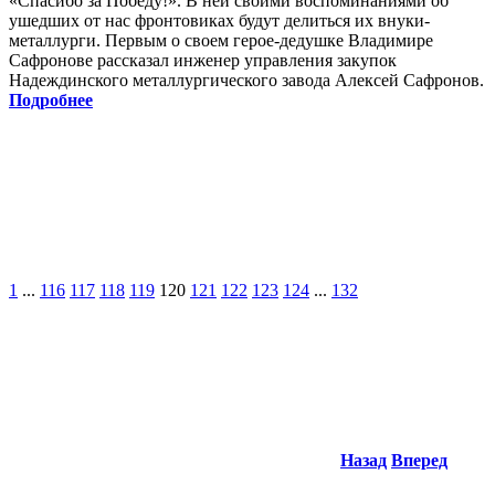
«Спасибо за Победу!». В ней своими воспоминаниями об
ушедших от нас фронтовиках будут делиться их внуки-
металлурги. Первым о своем герое-дедушке Владимире
Сафронове рассказал инженер управления закупок
Надеждинского металлургического завода Алексей Сафронов.
Подробнее
1
...
116
117
118
119
120
121
122
123
124
...
132
Назад
Вперед