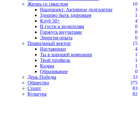
Жизнь со смыслом
10
Нацпроект: Активное долголетие
3
Здорово быть здоровым
1
Клуб 50+
4
В гости к родителям
0
Горжусь внучатами
0
Энергия опыта
0
Правильный вектор
15
Наставники
4
Ты в хорошей компании
1
Твой профиль
1
Кадры
1
Образование
0
День Победы
33
Общество
375
Спорт
83
Культура
82