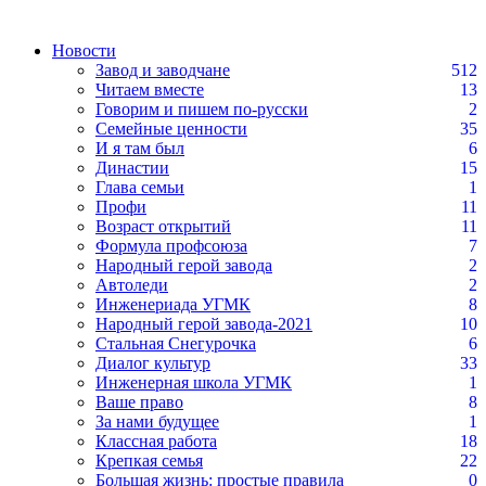
Новости
Завод и заводчане
512
Читаем вместе
13
Говорим и пишем по-русски
2
Семейные ценности
35
И я там был
6
Династии
15
Глава семьи
1
Профи
11
Возраст открытий
11
Формула профсоюза
7
Народный герой завода
2
Автоледи
2
Инженериада УГМК
8
Народный герой завода-2021
10
Стальная Снегурочка
6
Диалог культур
33
Инженерная школа УГМК
1
Ваше право
8
За нами будущее
1
Классная работа
18
Крепкая семья
22
Большая жизнь: простые правила
0