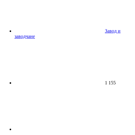
Завод и
заводчане
1 155