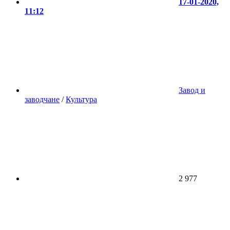
17-01-2020,
11:12
Завод и
заводчане
/
Культура
2 977