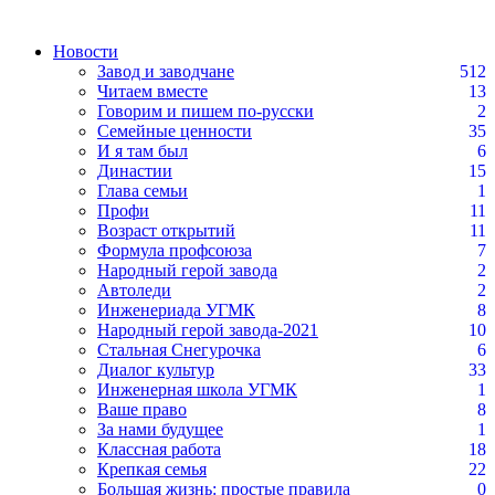
Новости
Завод и заводчане
512
Читаем вместе
13
Говорим и пишем по-русски
2
Семейные ценности
35
И я там был
6
Династии
15
Глава семьи
1
Профи
11
Возраст открытий
11
Формула профсоюза
7
Народный герой завода
2
Автоледи
2
Инженериада УГМК
8
Народный герой завода-2021
10
Стальная Снегурочка
6
Диалог культур
33
Инженерная школа УГМК
1
Ваше право
8
За нами будущее
1
Классная работа
18
Крепкая семья
22
Большая жизнь: простые правила
0