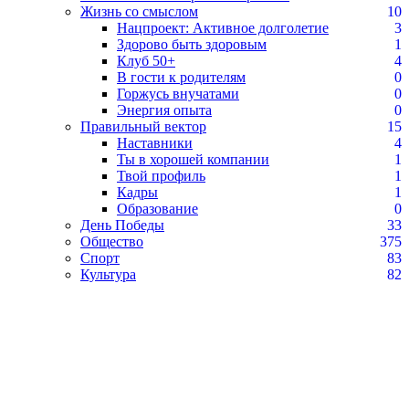
Жизнь со смыслом
10
Нацпроект: Активное долголетие
3
Здорово быть здоровым
1
Клуб 50+
4
В гости к родителям
0
Горжусь внучатами
0
Энергия опыта
0
Правильный вектор
15
Наставники
4
Ты в хорошей компании
1
Твой профиль
1
Кадры
1
Образование
0
День Победы
33
Общество
375
Спорт
83
Культура
82