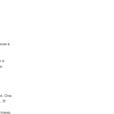
ком в
к
к в
ки.
я. Она
. Я
иплина.