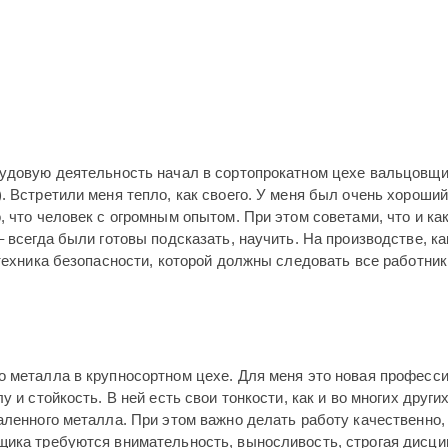
рудовую деятельность начал в сортопрокатном цехе вальцовщи
. Встретили меня тепло, как своего. У меня был очень хороший
, что человек с огромным опытом. При этом советами, что и ка
 всегда были готовы подсказать, научить. На производстве, ка
 техника безопасности, которой должны следовать все работни
о металла в крупносортном цехе. Для меня это новая професси
 и стойкость. В ней есть свои тонкости, как и во многих других
аленного металла. При этом важно делать работу качественно,
щика требуются внимательность, выносливость, строгая дисц