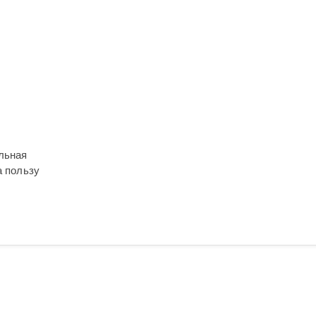
льная
а пользу