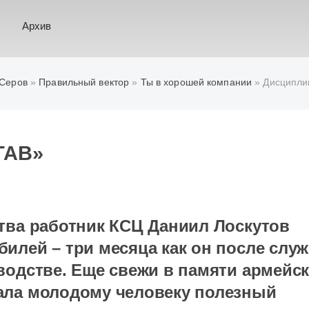
Архив
 Серов
»
Правильный вектор
»
Ты в хорошей компании
» Дисципли
ТАВ»
тва работник КСЦ Даниил Лоскутов
илей – три месяца как он после слу
водстве. Еще свежи в памяти армейс
ала молодому человеку полезный